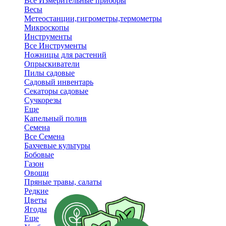
Все Измерительные приборы
Весы
Метеостанции,гигрометры,термометры
Микроскопы
Инструменты
Все Инструменты
Ножницы для растений
Опрыскиватели
Пилы садовые
Садовый инвентарь
Секаторы садовые
Сучкорезы
Еще
Капельный полив
Семена
Все Семена
Бахчевые культуры
Бобовые
Газон
Овощи
Пряные травы, салаты
Редкие
Цветы
Ягоды
Еще