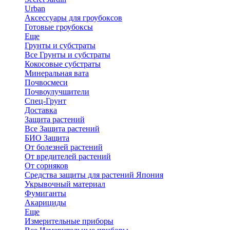
Urban
Аксессуары для гроубоксов
Готовые гроубоксы
Еще
Грунты и субстраты
Все Грунты и субстраты
Кокосовые субстраты
Минеральная вата
Почвосмеси
Почвоулучшители
Спец-Грунт
Доставка
Защита растений
Все Защита растений
БИО Защита
От болезней растений
От вредителей растений
От сорняков
Средства защиты для растений Япония
Укрывочный материал
Фумиганты
Акарициды
Еще
Измерительные приборы