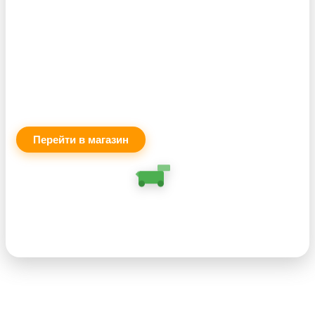
«GrowLiya — ГровЛия»
.
Мы доставляем товары для садоводов, цветоводов и
фермеров по всей территории России. В ассортименте:
• грунты и субстраты,
• удобрения и стимуляторы,
• системы полива и освещения,
• оборудование для теплиц,
• аксессуары для выращивания.
Перейти в магазин
Ваша посылка уже в пути!