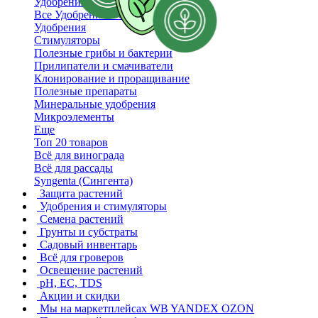
Удобрения и стимуляторы
Все Удобрения и стимуляторы
Удобрения
Стимуляторы
Полезные грибы и бактерии
Прилипатели и смачиватели
Клонирование и проращивание
Полезные препараты
Минеральные удобрения
Микроэлементы
Еще
Топ 20 товаров
Всё для винограда
Всё для рассады
Syngenta (Сингента)
Защита растений
Удобрения и стимуляторы
Семена растений
Грунты и субстраты
Садовый инвентарь
Всё для гроверов
Освещение растений
pH, EC, TDS
Акции и скидки
Мы на маркетплейсах
WB YANDEX OZON