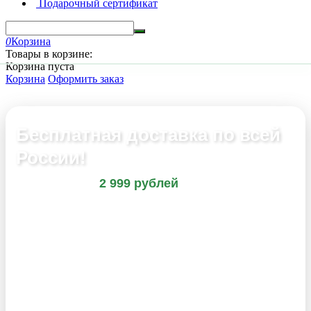
Подарочный сертификат
0
Корзина
Товары в корзине:
Корзина пуста
Корзина
Оформить заказ
Бесплатная доставка по всей
России!
При заказе от
2 999 рублей
!
Быстрая обработка заказа
Отслеживание посылки
Надежные транспортные компании
Воспользуйтесь выгодным предложением от
интернет‑магазина профессионального растениеводства