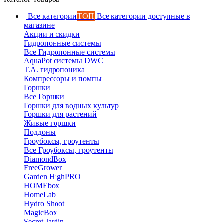
Все категории
ТОП
Все категории доступные в
магазине
Акции и скидки
Гидропонные системы
Все Гидропонные системы
AquaPot системы DWC
T.A. гидропоника
Компрессоры и помпы
Горшки
Все Горшки
Горшки для водных культур
Горшки для растений
Живые горшки
Поддоны
Гроубоксы, гроутенты
Все Гроубоксы, гроутенты
DiamondBox
FreeGrower
Garden HighPRO
HOMEbox
HomeLab
Hydro Shoot
MagicBox
Secret Jardin