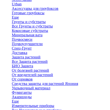
Urban
Аксессуары для гроубоксов
Готовые гроубоксы
Еще
Грунты и субстраты
Все Грунты и субстраты
Кокосовые субстраты
Минеральная вата
Почвосмеси
Почвоулучшители
Спец-Грунт
Доставка
Защита растений
Все Защита растений
БИО Защита
От болезней растений
От вредителей растений
От сорняков
Средства защиты для растений Япония
Укрывочный материал
Фумиганты
Акарициды
Еще
Измерительные приборы