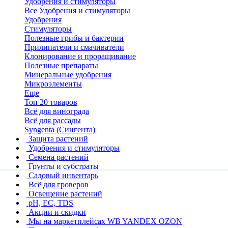
Удобрения и стимуляторы
Все Удобрения и стимуляторы
Удобрения
Стимуляторы
Полезные грибы и бактерии
Прилипатели и смачиватели
Клонирование и проращивание
Полезные препараты
Минеральные удобрения
Микроэлементы
Еще
Топ 20 товаров
Всё для винограда
Всё для рассады
Syngenta (Сингента)
Защита растений
Удобрения и стимуляторы
Семена растений
Грунты и субстраты
Садовый инвентарь
Всё для гроверов
Освещение растений
pH, EC, TDS
Акции и скидки
Мы на маркетплейсах
WB YANDEX OZON