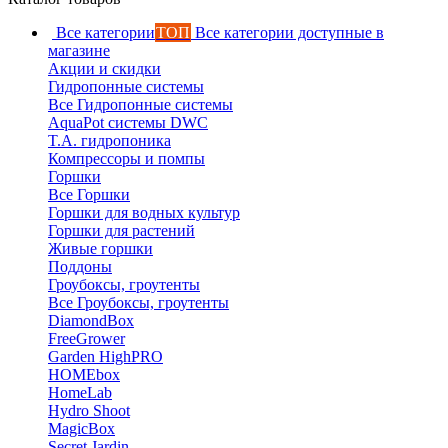
Все категории
ТОП
Все категории доступные в
магазине
Акции и скидки
Гидропонные системы
Все Гидропонные системы
AquaPot системы DWC
T.A. гидропоника
Компрессоры и помпы
Горшки
Все Горшки
Горшки для водных культур
Горшки для растений
Живые горшки
Поддоны
Гроубоксы, гроутенты
Все Гроубоксы, гроутенты
DiamondBox
FreeGrower
Garden HighPRO
HOMEbox
HomeLab
Hydro Shoot
MagicBox
Secret Jardin