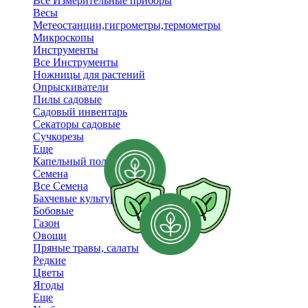
Все Измерительные приборы
Весы
Метеостанции,гигрометры,термометры
Микроскопы
Инструменты
Все Инструменты
Ножницы для растений
Опрыскиватели
Пилы садовые
Садовый инвентарь
Секаторы садовые
Сучкорезы
Еще
Капельный полив
Семена
Все Семена
Бахчевые культуры
Бобовые
Газон
Овощи
Пряные травы, салаты
Редкие
Цветы
Ягоды
Еще