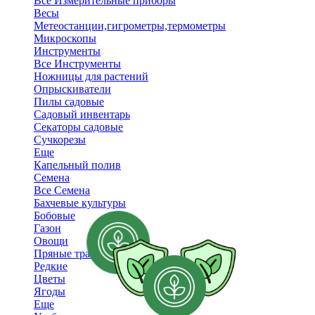
Все Измерительные приборы
Весы
Метеостанции,гигрометры,термометры
Микроскопы
Инструменты
Все Инструменты
Ножницы для растений
Опрыскиватели
Пилы садовые
Садовый инвентарь
Секаторы садовые
Сучкорезы
Еще
Капельный полив
Семена
Все Семена
Бахчевые культуры
Бобовые
Газон
Овощи
Пряные травы, салаты
Редкие
Цветы
Ягоды
Еще