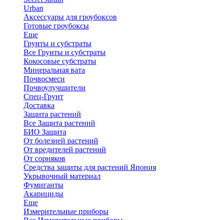
Urban
Аксессуары для гроубоксов
Готовые гроубоксы
Еще
Грунты и субстраты
Все Грунты и субстраты
Кокосовые субстраты
Минеральная вата
Почвосмеси
Почвоулучшители
Спец-Грунт
Доставка
Защита растений
Все Защита растений
БИО Защита
От болезней растений
От вредителей растений
От сорняков
Средства защиты для растений Япония
Укрывочный материал
Фумиганты
Акарициды
Еще
Измерительные приборы