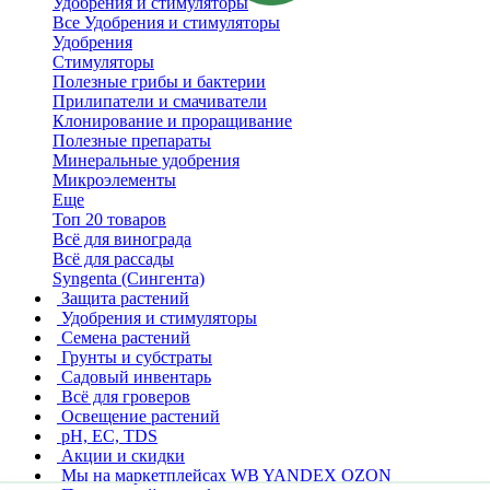
Удобрения и стимуляторы
Все Удобрения и стимуляторы
Удобрения
Стимуляторы
Полезные грибы и бактерии
Прилипатели и смачиватели
Клонирование и проращивание
Полезные препараты
Минеральные удобрения
Микроэлементы
Еще
Топ 20 товаров
Всё для винограда
Всё для рассады
Syngenta (Сингента)
Защита растений
Удобрения и стимуляторы
Семена растений
Грунты и субстраты
Садовый инвентарь
Всё для гроверов
Освещение растений
pH, EC, TDS
Акции и скидки
Мы на маркетплейсах
WB YANDEX OZON