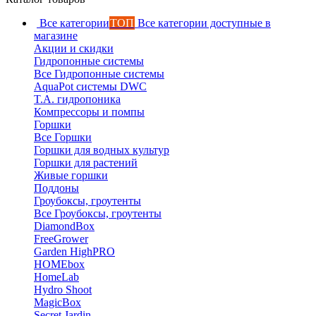
Все категории
ТОП
Все категории доступные в
магазине
Акции и скидки
Гидропонные системы
Все Гидропонные системы
AquaPot системы DWC
T.A. гидропоника
Компрессоры и помпы
Горшки
Все Горшки
Горшки для водных культур
Горшки для растений
Живые горшки
Поддоны
Гроубоксы, гроутенты
Все Гроубоксы, гроутенты
DiamondBox
FreeGrower
Garden HighPRO
HOMEbox
HomeLab
Hydro Shoot
MagicBox
Secret Jardin