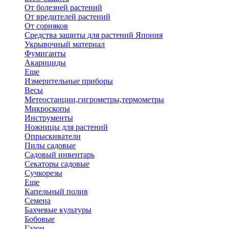
От болезней растений
От вредителей растений
От сорняков
Средства защиты для растений Япония
Укрывочный материал
Фумиганты
Акарициды
Еще
Измерительные приборы
Весы
Метеостанции,гигрометры,термометры
Микроскопы
Инструменты
Ножницы для растений
Опрыскиватели
Пилы садовые
Садовый инвентарь
Секаторы садовые
Сучкорезы
Еще
Капельный полив
Семена
Бахчевые культуры
Бобовые
Газон