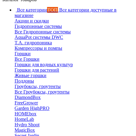
Все категории
ТОП
Все категории доступные в
магазине
Акции и скидки
Гидропонные системы
Все Гидропонные системы
AquaPot системы DWC
T.A. гидропоника
Компрессоры и помпы
Горшки
Все Горшки
Горшки для водных культур
Горшки для растений
Живые горшки
Поддоны
Гроубоксы, гроутенты
Все Гроубоксы, гроутенты
DiamondBox
FreeGrower
Garden HighPRO
HOMEbox
HomeLab
Hydro Shoot
MagicBox
Secret Jardin