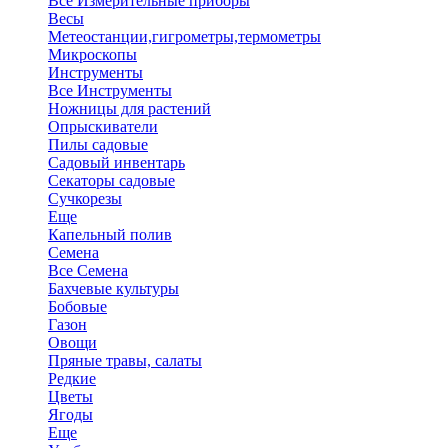
Все Измерительные приборы
Весы
Метеостанции,гигрометры,термометры
Микроскопы
Инструменты
Все Инструменты
Ножницы для растений
Опрыскиватели
Пилы садовые
Садовый инвентарь
Секаторы садовые
Сучкорезы
Еще
Капельный полив
Семена
Все Семена
Бахчевые культуры
Бобовые
Газон
Овощи
Пряные травы, салаты
Редкие
Цветы
Ягоды
Еще