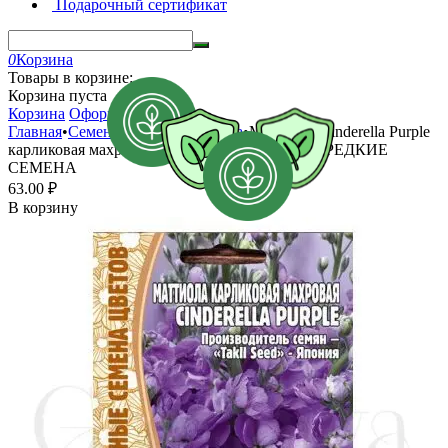
Подарочный сертификат
0
Корзина
Товары в корзине:
Корзина пуста
Корзина
Оформить заказ
Главная
•
Семена
•
Цветы
•
Маттиола
•
Маттиола Cinderella Purple
карликовая махровая Синдерелла Парпл 5 шт РЕДКИЕ
СЕМЕНА
63.00
₽
В корзину