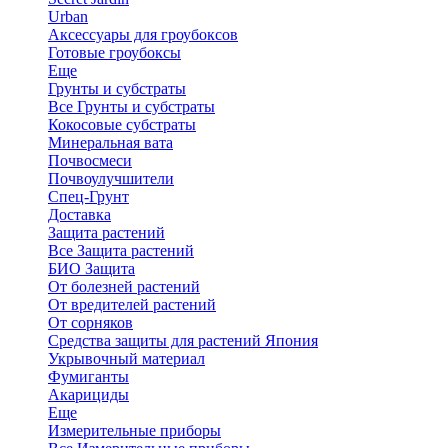
Urban
Аксессуары для гроубоксов
Готовые гроубоксы
Еще
Грунты и субстраты
Все Грунты и субстраты
Кокосовые субстраты
Минеральная вата
Почвосмеси
Почвоулучшители
Спец-Грунт
Доставка
Защита растений
Все Защита растений
БИО Защита
От болезней растений
От вредителей растений
От сорняков
Средства защиты для растений Япония
Укрывочный материал
Фумиганты
Акарициды
Еще
Измерительные приборы