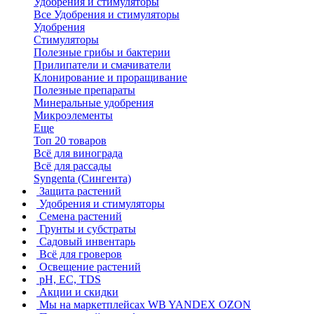
Удобрения и стимуляторы
Все Удобрения и стимуляторы
Удобрения
Стимуляторы
Полезные грибы и бактерии
Прилипатели и смачиватели
Клонирование и проращивание
Полезные препараты
Минеральные удобрения
Микроэлементы
Еще
Топ 20 товаров
Всё для винограда
Всё для рассады
Syngenta (Сингента)
Защита растений
Удобрения и стимуляторы
Семена растений
Грунты и субстраты
Садовый инвентарь
Всё для гроверов
Освещение растений
pH, EC, TDS
Акции и скидки
Мы на маркетплейсах
WB YANDEX OZON