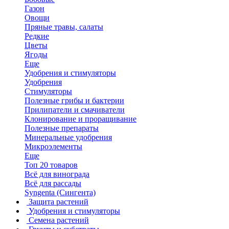
Газон
Овощи
Пряные травы, салаты
Редкие
Цветы
Ягоды
Еще
Удобрения и стимуляторы
Удобрения
Стимуляторы
Полезные грибы и бактерии
Прилипатели и смачиватели
Клонирование и проращивание
Полезные препараты
Минеральные удобрения
Микроэлементы
Еще
Топ 20 товаров
Всё для винограда
Всё для рассады
Syngenta (Сингента)
Защита растений
Удобрения и стимуляторы
Семена растений