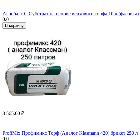
Агробалт С Субстрат на основе верхового торфа 10 л (фасовка)
0.0
В корзину
3 565.00
₽
ProfiMix Профимикс Торф (Аналог Klasmann 420) брикет 250 л
0.0