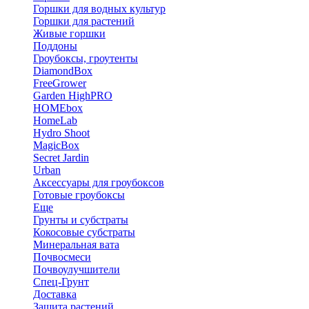
Горшки для водных культур
Горшки для растений
Живые горшки
Поддоны
Гроубоксы, гроутенты
DiamondBox
FreeGrower
Garden HighPRO
HOMEbox
HomeLab
Hydro Shoot
MagicBox
Secret Jardin
Urban
Аксессуары для гроубоксов
Готовые гроубоксы
Еще
Грунты и субстраты
Кокосовые субстраты
Минеральная вата
Почвосмеси
Почвоулучшители
Спец-Грунт
Доставка
Защита растений