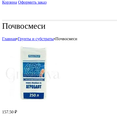
Корзина
Оформить заказ
Удобрения и стимуляторы
Защита от болезней и вред
Почвосмеси
Главная
•
Грунты и субстраты
•
Почвосмеси
157.50
₽