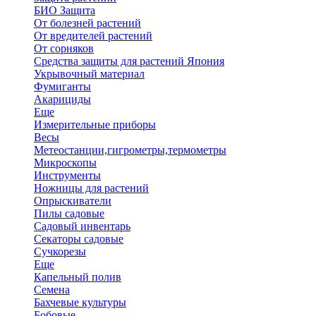
БИО Защита
От болезней растений
От вредителей растений
От сорняков
Средства защиты для растений Япония
Укрывочный материал
Фумиганты
Акарициды
Еще
Измерительные приборы
Весы
Метеостанции,гигрометры,термометры
Микроскопы
Инструменты
Ножницы для растений
Опрыскиватели
Пилы садовые
Садовый инвентарь
Секаторы садовые
Сучкорезы
Еще
Капельный полив
Семена
Бахчевые культуры
Бобовые