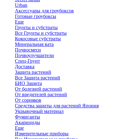
Urban
Аксессуары для гроубоксов
Готовые гроубоксы
Еще
Грунты и субстраты
Все Грунты и субстраты
Кокосовые субстраты
Минеральная вата
Почвосмеси
Почвоулучшители
Спец-Грунт
Доставка
Защита растений
Все Защита растений
БИО Защита
От болезней растений
От вредителей растений
От сорняков
Средства защиты для растений Япония
Укрывочный материал
Фумиганты
Акарициды
Еще
Измерительные приборы