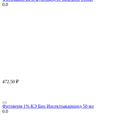
0.0
472.50
₽
Фитоверм 1% КЭ Био Инсектоакарицид 50 мл
0.0