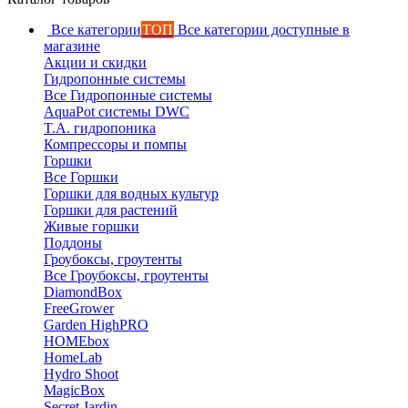
Все категории
ТОП
Все категории доступные в
магазине
Акции и скидки
Гидропонные системы
Все Гидропонные системы
AquaPot системы DWC
T.A. гидропоника
Компрессоры и помпы
Горшки
Все Горшки
Горшки для водных культур
Горшки для растений
Живые горшки
Поддоны
Гроубоксы, гроутенты
Все Гроубоксы, гроутенты
DiamondBox
FreeGrower
Garden HighPRO
HOMEbox
HomeLab
Hydro Shoot
MagicBox
Secret Jardin