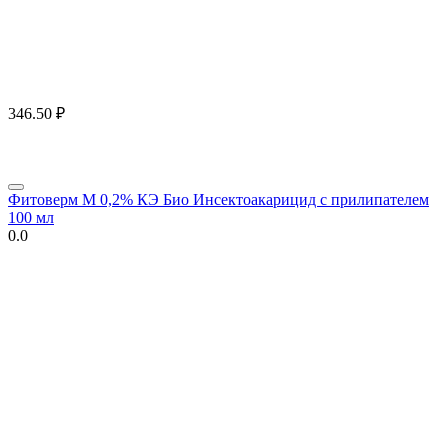
346.50
₽
Фитоверм М 0,2% КЭ Био Инсектоакарицид с прилипателем
100 мл
0.0