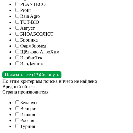
PLANTECO
Profit
Rain Agro
TUT-BIO
Август
БИОАБСОЛЮТ
Бионика
Фармбиомед
Щёлково АгроХим
ЭкобиоТек
ЭкоДачник
Показать все (13)
Свернуть
По этим критериям поиска ничего не найдено
Вредный объект
Страна производителя
Беларусь
Венгрия
Италия
Россия
Турция