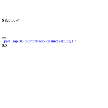
6 825.00
₽
Трап Trap 0D биологический инсектицид 1 л
0.0