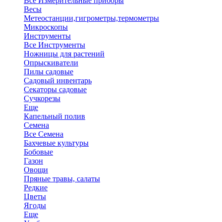
Все Измерительные приборы
Весы
Метеостанции,гигрометры,термометры
Микроскопы
Инструменты
Все Инструменты
Ножницы для растений
Опрыскиватели
Пилы садовые
Садовый инвентарь
Секаторы садовые
Сучкорезы
Еще
Капельный полив
Семена
Все Семена
Бахчевые культуры
Бобовые
Газон
Овощи
Пряные травы, салаты
Редкие
Цветы
Ягоды
Еще