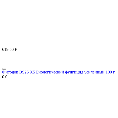
619.50
₽
Фитодок BS26 X5 Биологический фунгицид усиленный 100 г
0.0