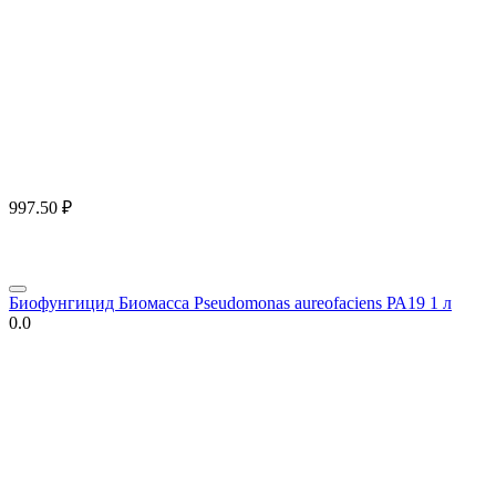
997.50
₽
Биофунгицид Биомасса Pseudomonas aureofaciens РА19 1 л
0.0