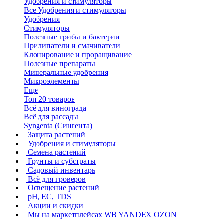
Удобрения и стимуляторы
Все Удобрения и стимуляторы
Удобрения
Стимуляторы
Полезные грибы и бактерии
Прилипатели и смачиватели
Клонирование и проращивание
Полезные препараты
Минеральные удобрения
Микроэлементы
Еще
Топ 20 товаров
Всё для винограда
Всё для рассады
Syngenta (Сингента)
Защита растений
Удобрения и стимуляторы
Семена растений
Грунты и субстраты
Садовый инвентарь
Всё для гроверов
Освещение растений
pH, EC, TDS
Акции и скидки
Мы на маркетплейсах
WB YANDEX OZON