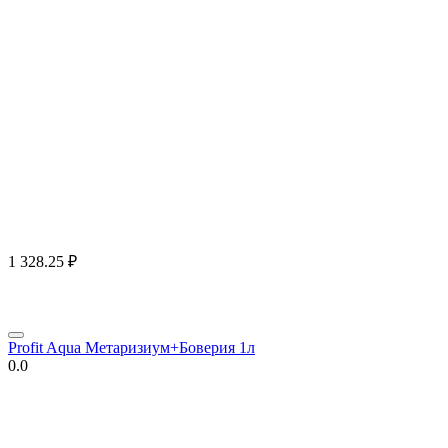
1 328.25
₽
Profit Aqua Метаризиум+Боверия 1л
0.0