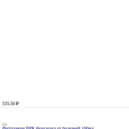
535.50
₽
Фитолавин ВРК фунгицид от болезней 100мл