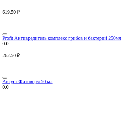
619.50
₽
Profit Антивредитель комплекс грибов и бактерий 250мл
0.0
262.50
₽
Август Фитоверм 50 мл
0.0