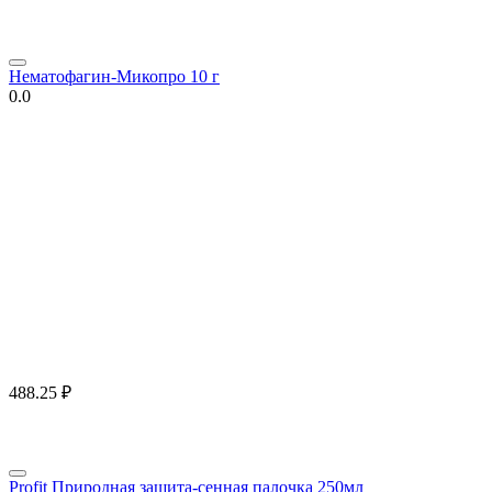
Нематофагин-Микопро 10 г
0.0
488.25
₽
Profit Природная защита-сенная палочка 250мл