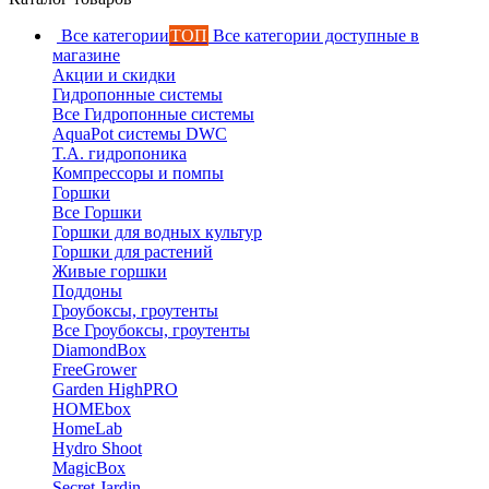
Все категории
ТОП
Все категории доступные в
магазине
Акции и скидки
Гидропонные системы
Все Гидропонные системы
AquaPot системы DWC
T.A. гидропоника
Компрессоры и помпы
Горшки
Все Горшки
Горшки для водных культур
Горшки для растений
Живые горшки
Поддоны
Гроубоксы, гроутенты
Все Гроубоксы, гроутенты
DiamondBox
FreeGrower
Garden HighPRO
HOMEbox
HomeLab
Hydro Shoot
MagicBox
Secret Jardin