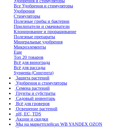
Удобрения и стимуляторы
Все Удобрения и стимуляторы
Удобрения
Стимуляторы
Полезные грибы и бактерии
Прилипатели и смачиватели
Клонирование и проращивание
Полезные препараты
Минеральные удобрения
Микроэлементы
Еще
Топ 20 товаров
Всё для винограда
Всё для рассады
Syngenta (Сингента)
Защита растений
Удобрения и стимуляторы
Семена растений
Грунты и субстраты
Садовый инвентарь
Всё для гроверов
Освещение растений
pH, EC, TDS
Акции и скидки
Мы на маркетплейсах
WB YANDEX OZON