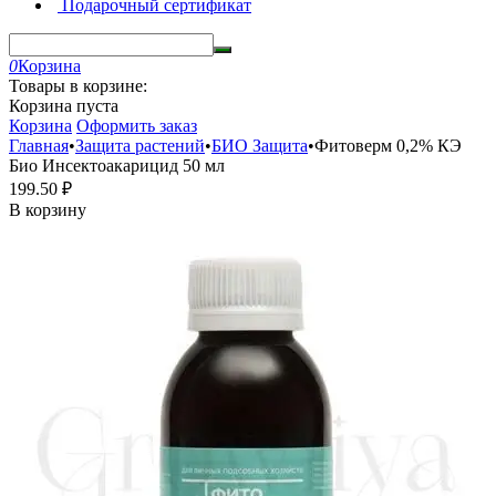
Подарочный сертификат
0
Корзина
Товары в корзине:
Корзина пуста
Корзина
Оформить заказ
Главная
•
Защита растений
•
БИО Защита
•
Фитоверм 0,2% КЭ
Био Инсектоакарицид 50 мл
199.50
₽
В корзину