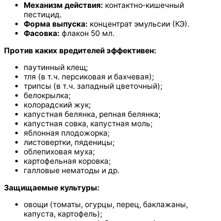
Механизм действия:
контактно‑кишечный
пестицид.
Форма выпуска:
концентрат эмульсии (КЭ).
Фасовка:
флакон 50 мл.
Против каких вредителей эффективен:
паутинный клещ;
тля (в т. ч. персиковая и бахчевая);
трипсы (в т. ч. западный цветочный);
белокрылка;
колорадский жук;
капустная белянка, репная белянка;
капустная совка, капустная моль;
яблонная плодожорка;
листовертки, пяденицы;
облепиховая муха;
картофельная коровка;
галловые нематоды и др.
Защищаемые культуры:
овощи (томаты, огурцы, перец, баклажаны,
капуста, картофель);