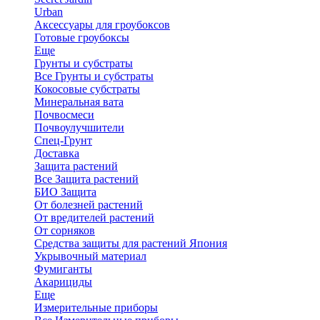
Urban
Аксессуары для гроубоксов
Готовые гроубоксы
Еще
Грунты и субстраты
Все Грунты и субстраты
Кокосовые субстраты
Минеральная вата
Почвосмеси
Почвоулучшители
Спец-Грунт
Доставка
Защита растений
Все Защита растений
БИО Защита
От болезней растений
От вредителей растений
От сорняков
Средства защиты для растений Япония
Укрывочный материал
Фумиганты
Акарициды
Еще
Измерительные приборы