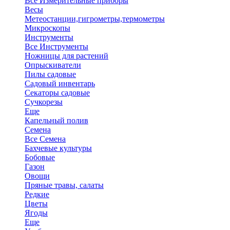
Все Измерительные приборы
Весы
Метеостанции,гигрометры,термометры
Микроскопы
Инструменты
Все Инструменты
Ножницы для растений
Опрыскиватели
Пилы садовые
Садовый инвентарь
Секаторы садовые
Сучкорезы
Еще
Капельный полив
Семена
Все Семена
Бахчевые культуры
Бобовые
Газон
Овощи
Пряные травы, салаты
Редкие
Цветы
Ягоды
Еще