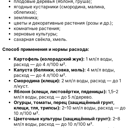
плодовые деревья (яблоня, груша);
ягодные кустарники (смородина, малина,
облепиха);
земляника;
цветы и декоративные растения (розы и др.);
комнатные растения;
зерновые культуры;
сахарная свёкла, хмель.
Способ применения и нормы расхода:
Картофель (колорадский жук):
1 мл/л воды,
расход — до 4 л/100 м².
Капуста (белянки, совка, моль):
4 мл/л воды,
расход — до 4 л/100 м².
Смородина (клещи):
2 мл/л воды, расход — до 1
л/куст.
Яблоня (клещи, листовёртки, пяденицы):
1,5–2
мл/л воды, расход — до 5 л/дерево.
Огурцы, томаты, перец (защищённый грунт,
клещи, тля, трипсы):
2–10 мл/л воды, расход — до
10 л/100 м².
Цветочные культуры (защищённый грунт):
2–8
мл/л воды, расход — до 10 л/100 м².