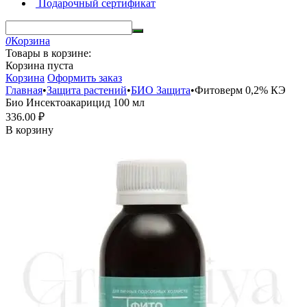
Подарочный сертификат
0
Корзина
Товары в корзине:
Корзина пуста
Корзина
Оформить заказ
Главная
•
Защита растений
•
БИО Защита
•
Фитоверм 0,2% КЭ
Био Инсектоакарицид 100 мл
336.00
₽
В корзину