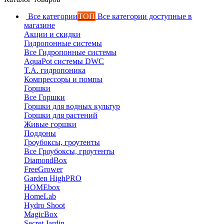
Все категории
ТОП
Все категории доступные в
магазине
Акции и скидки
Гидропонные системы
Все Гидропонные системы
AquaPot системы DWC
T.A. гидропоника
Компрессоры и помпы
Горшки
Все Горшки
Горшки для водных культур
Горшки для растений
Живые горшки
Поддоны
Гроубоксы, гроутенты
Все Гроубоксы, гроутенты
DiamondBox
FreeGrower
Garden HighPRO
HOMEbox
HomeLab
Hydro Shoot
MagicBox
Secret Jardin