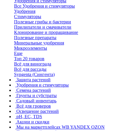
Удобрения и стимуляторы
Все Удобрения и стимуляторы
Удобрения
Стимуляторы
Полезные грибы и бактерии
Прилипатели и смачиватели
Клонирование и проращивание
Полезные препараты
Минеральные удобрения
Микроэлементы
Еще
Топ 20 товаров
Всё для винограда
Всё для рассады
Syngenta (Сингента)
Защита растений
Удобрения и стимуляторы
Семена растений
Грунты и субстраты
Садовый инвентарь
Всё для гроверов
Освещение растений
pH, EC, TDS
Акции и скидки
Мы на маркетплейсах
WB YANDEX OZON