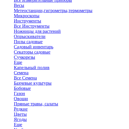
Все Измерительные приборы
Весы
Метеостанции,гигрометры,термометры
Микроскопы
Инструменты
Все Инструменты
Ножницы для растений
Опрыскиватели
Пилы садовые
Садовый инвентарь
Секаторы садовые
Сучкорезы
Еще
Капельный полив
Семена
Все Семена
Бахчевые культуры
Бобовые
Газон
Овощи
Пряные травы, салаты
Редкие
Цветы
Ягоды
Еще