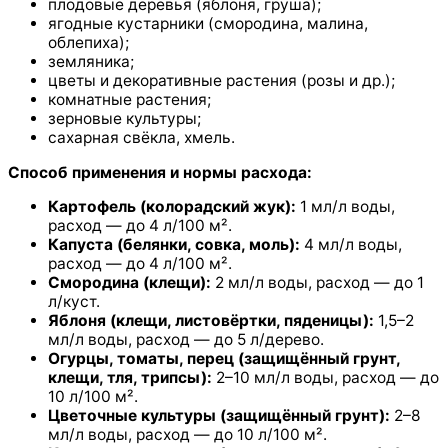
плодовые деревья (яблоня, груша);
ягодные кустарники (смородина, малина,
облепиха);
земляника;
цветы и декоративные растения (розы и др.);
комнатные растения;
зерновые культуры;
сахарная свёкла, хмель.
Способ применения и нормы расхода:
Картофель (колорадский жук):
1 мл/л воды,
расход — до 4 л/100 м².
Капуста (белянки, совка, моль):
4 мл/л воды,
расход — до 4 л/100 м².
Смородина (клещи):
2 мл/л воды, расход — до 1
л/куст.
Яблоня (клещи, листовёртки, пяденицы):
1,5–2
мл/л воды, расход — до 5 л/дерево.
Огурцы, томаты, перец (защищённый грунт,
клещи, тля, трипсы):
2–10 мл/л воды, расход — до
10 л/100 м².
Цветочные культуры (защищённый грунт):
2–8
мл/л воды, расход — до 10 л/100 м².