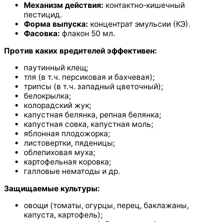
Механизм действия:
контактно‑кишечный
пестицид.
Форма выпуска:
концентрат эмульсии (КЭ).
Фасовка:
флакон 50 мл.
Против каких вредителей эффективен:
паутинный клещ;
тля (в т. ч. персиковая и бахчевая);
трипсы (в т. ч. западный цветочный);
белокрылка;
колорадский жук;
капустная белянка, репная белянка;
капустная совка, капустная моль;
яблонная плодожорка;
листовертки, пяденицы;
облепиховая муха;
картофельная коровка;
галловые нематоды и др.
Защищаемые культуры:
овощи (томаты, огурцы, перец, баклажаны,
капуста, картофель);