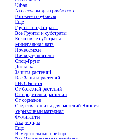
Urban
Аксессуары для гроубоксов
Готовые гроубоксы
Еще
Грунты и субстраты
Все Грунты и субстраты
Кокосовые субстраты
Минеральная вата
Почвосмеси
Почвоулучшители
Спец-Грунт
Доставка
Защита растений
Все Защита растений
БИО Защита
От болезней растений
От вредителей растений
От сорняков
Средства защиты для растений Япония
Укрывочный материал
Фумиганты
Акарициды
Еще
Измерительные приборы