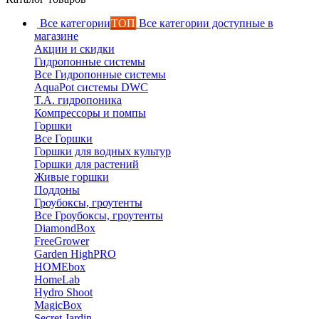
Все категории
ТОП
Все категории доступные в
магазине
Акции и скидки
Гидропонные системы
Все Гидропонные системы
AquaPot системы DWC
T.A. гидропоника
Компрессоры и помпы
Горшки
Все Горшки
Горшки для водных культур
Горшки для растений
Живые горшки
Поддоны
Гроубоксы, гроутенты
Все Гроубоксы, гроутенты
DiamondBox
FreeGrower
Garden HighPRO
HOMEbox
HomeLab
Hydro Shoot
MagicBox
Secret Jardin