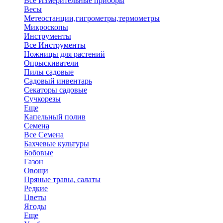
Все Измерительные приборы
Весы
Метеостанции,гигрометры,термометры
Микроскопы
Инструменты
Все Инструменты
Ножницы для растений
Опрыскиватели
Пилы садовые
Садовый инвентарь
Секаторы садовые
Сучкорезы
Еще
Капельный полив
Семена
Все Семена
Бахчевые культуры
Бобовые
Газон
Овощи
Пряные травы, салаты
Редкие
Цветы
Ягоды
Еще