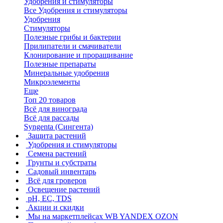
Удобрения и стимуляторы
Все Удобрения и стимуляторы
Удобрения
Стимуляторы
Полезные грибы и бактерии
Прилипатели и смачиватели
Клонирование и проращивание
Полезные препараты
Минеральные удобрения
Микроэлементы
Еще
Топ 20 товаров
Всё для винограда
Всё для рассады
Syngenta (Сингента)
Защита растений
Удобрения и стимуляторы
Семена растений
Грунты и субстраты
Садовый инвентарь
Всё для гроверов
Освещение растений
pH, EC, TDS
Акции и скидки
Мы на маркетплейсах
WB YANDEX OZON