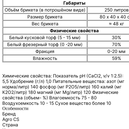
Габариты
Объём брикета (в потрошёном виде)
250 литров
Размер брикета
80 х 40 х 40 
Вес брикета
≈ 48 кг
Физические свойства
Белый кусковой торф (5 - 15 мм)
30%
Белый фрезерный торф (0 -20 мм)
70%
Фракция
0-20 мм
Влажность
59%
Химические свойства: Показатель pH (СаCl2, v/v 1:2.5):
5,5 Удобрение (г/л) 1,0 Питательные вещества: азот (мг
норма/литр) 140 фосфор (мг P2O5/литр) 160 калий (мг
К2О2/литр) 180 магний (мг Mg/литр) 120 Физические
свойства (объем- %) Влагоемкость 75 - 80
Воздухоемкость 10 - 15 Сухое вещество более 10
Особенности
Бренд
Agro CS
Страна