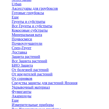
Urban
Аксессуары для гроубоксов
Готовые гроубоксы
Еще
Грунты и субстраты
Все Грунты и субстраты
Кокосовые субстраты
Минеральная вата
Почвосмеси
Почвоулучшители
Спец-Грунт
Доставка
Защита растений
Все Защита растений
БИО Защита
От болезней растений
От вредителей растений
От сорняков
Средства защиты для растений Япония
Укрывочный материал
Фумиганты
Акарициды
Еще
Измерительные приборы