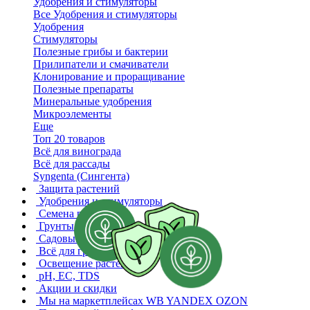
Удобрения и стимуляторы
Все Удобрения и стимуляторы
Удобрения
Стимуляторы
Полезные грибы и бактерии
Прилипатели и смачиватели
Клонирование и проращивание
Полезные препараты
Минеральные удобрения
Микроэлементы
Еще
Топ 20 товаров
Всё для винограда
Всё для рассады
Syngenta (Сингента)
Защита растений
Удобрения и стимуляторы
Семена растений
Грунты и субстраты
Садовый инвентарь
Всё для гроверов
Освещение растений
pH, EC, TDS
Акции и скидки
Мы на маркетплейсах
WB YANDEX OZON