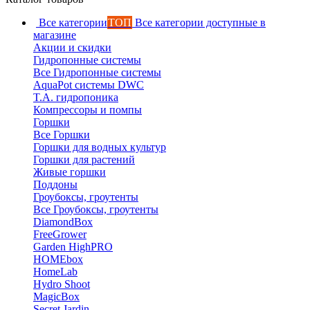
Все категории
ТОП
Все категории доступные в
магазине
Акции и скидки
Гидропонные системы
Все Гидропонные системы
AquaPot системы DWC
T.A. гидропоника
Компрессоры и помпы
Горшки
Все Горшки
Горшки для водных культур
Горшки для растений
Живые горшки
Поддоны
Гроубоксы, гроутенты
Все Гроубоксы, гроутенты
DiamondBox
FreeGrower
Garden HighPRO
HOMEbox
HomeLab
Hydro Shoot
MagicBox
Secret Jardin