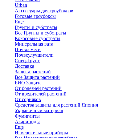
Urban
Аксессуары для гроубоксов
Готовые гроубоксы
Еще
Грунты и субстраты
Все Грунты и субстраты
Кокосовые субстраты
Минеральная вата
Почвосмеси
Почвоулучшители
Спец-Грунт
Доставка
Защита растений
Все Защита растений
БИО Защита
От болезней растений
От вредителей растений
От сорняков
Средства защиты для растений Япония
Укрывочный материал
Фумиганты
Акарициды
Еще
Измерительные приборы