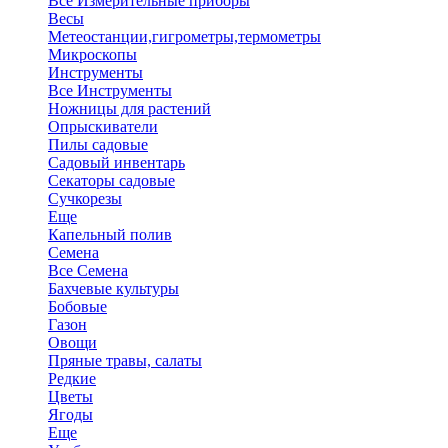
Все Измерительные приборы
Весы
Метеостанции,гигрометры,термометры
Микроскопы
Инструменты
Все Инструменты
Ножницы для растений
Опрыскиватели
Пилы садовые
Садовый инвентарь
Секаторы садовые
Сучкорезы
Еще
Капельный полив
Семена
Все Семена
Бахчевые культуры
Бобовые
Газон
Овощи
Пряные травы, салаты
Редкие
Цветы
Ягоды
Еще