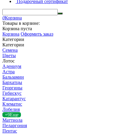
Подарочный сертификат
0
Корзина
Товары в корзине:
Корзина пуста
Корзина
Оформить заказ
Категории
Категории
Семена
Цветы
Лотос
Адениум
Астра
Бальзамин
Бархатцы
Георгины
Гибискус
Катарантус
Клематис
Лобелия
+9
Еще
Маттиола
Пеларгония
Пентас