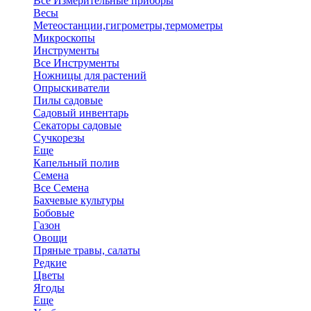
Все Измерительные приборы
Весы
Метеостанции,гигрометры,термометры
Микроскопы
Инструменты
Все Инструменты
Ножницы для растений
Опрыскиватели
Пилы садовые
Садовый инвентарь
Секаторы садовые
Сучкорезы
Еще
Капельный полив
Семена
Все Семена
Бахчевые культуры
Бобовые
Газон
Овощи
Пряные травы, салаты
Редкие
Цветы
Ягоды
Еще