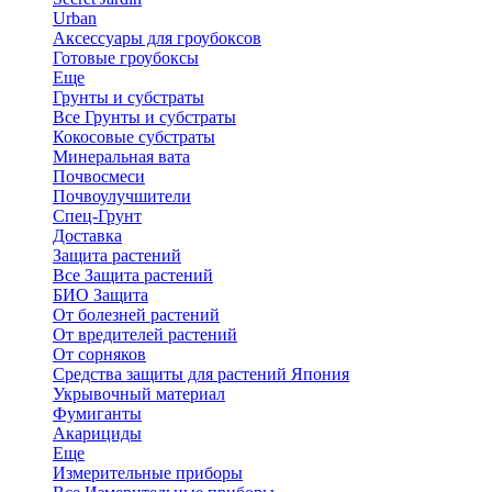
Urban
Аксессуары для гроубоксов
Готовые гроубоксы
Еще
Грунты и субстраты
Все Грунты и субстраты
Кокосовые субстраты
Минеральная вата
Почвосмеси
Почвоулучшители
Спец-Грунт
Доставка
Защита растений
Все Защита растений
БИО Защита
От болезней растений
От вредителей растений
От сорняков
Средства защиты для растений Япония
Укрывочный материал
Фумиганты
Акарициды
Еще
Измерительные приборы