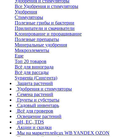
Удобрения и стимуляторы
Все Удобрения и стимуляторы
Удобрения
Стимуляторы
Полезные грибы и бактерии
Прилипатели и смачиватели
Клонирование и проращивание
Полезные препараты
Минеральные удобрения
Микроэлементы
Еще
Топ 20 товаров
Всё для винограда
Всё для рассады
Syngenta (Сингента)
Защита растений
Удобрения и стимуляторы
Семена растений
Грунты и субстраты
Садовый инвентарь
Всё для гроверов
Освещение растений
pH, EC, TDS
Акции и скидки
Мы на маркетплейсах
WB YANDEX OZON