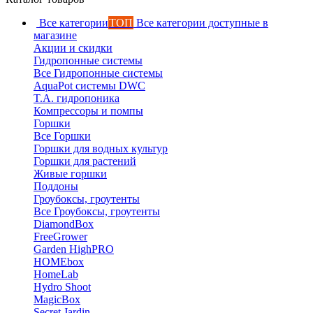
Все категории
ТОП
Все категории доступные в
магазине
Акции и скидки
Гидропонные системы
Все Гидропонные системы
AquaPot системы DWC
T.A. гидропоника
Компрессоры и помпы
Горшки
Все Горшки
Горшки для водных культур
Горшки для растений
Живые горшки
Поддоны
Гроубоксы, гроутенты
Все Гроубоксы, гроутенты
DiamondBox
FreeGrower
Garden HighPRO
HOMEbox
HomeLab
Hydro Shoot
MagicBox
Secret Jardin