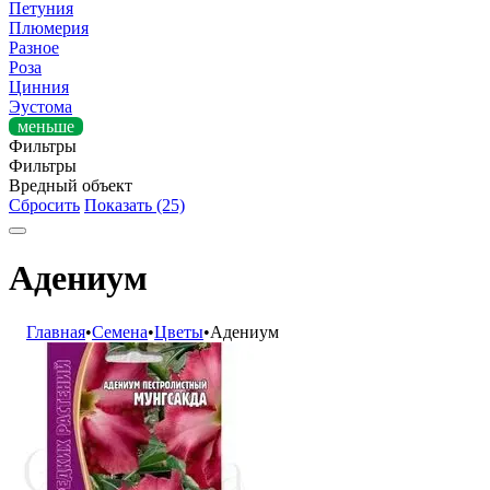
Петуния
Плюмерия
Разное
Роза
Цинния
Эустома
меньше
Фильтры
Фильтры
Вредный объект
Сбросить
Показать (25)
Адениум
Главная
•
Семена
•
Цветы
•
Адениум