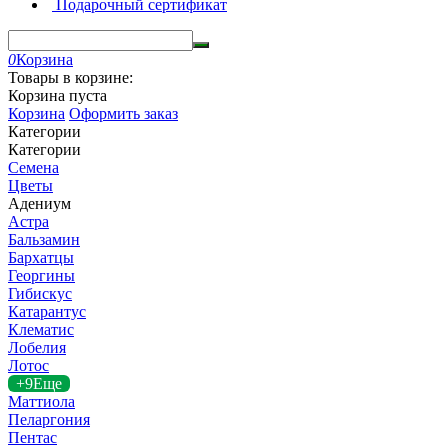
Подарочный сертификат
0
Корзина
Товары в корзине:
Корзина пуста
Корзина
Оформить заказ
Категории
Категории
Семена
Цветы
Адениум
Астра
Бальзамин
Бархатцы
Георгины
Гибискус
Катарантус
Клематис
Лобелия
Лотос
+9
Еще
Маттиола
Пеларгония
Пентас