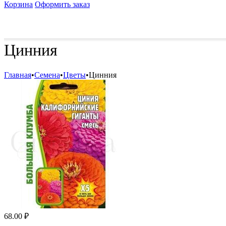
Корзина
Оформить заказ
Удобрения и стимуляторы
Защита от болезней и вред
Цинния
Главная
•
Семена
•
Цветы
•
Цинния
68.00
₽