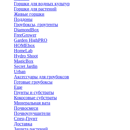
Горшки для водных культур
Горшки для растений
Живые горшки
Поддоны
Гроубоксы, гроутенты
DiamondBox
FreeGrower
Garden HighPRO
HOMEbox
HomeLab
Hydro Shoot
MagicBox
Secret Jardin
Urban
Аксессуары для гроубоксов
Готовые гроубоксы
Еще
Грунты и субстраты
Кокосовые субстраты
Минеральная вата
Почвосмеси
Почвоулучшители
Спец-Грунт
Доставка
Защита растений