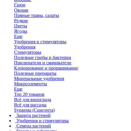
Газон
Овощи
Пряные травы, салаты
Редкие
Цветы
Ягоды
Еще
Удобрения и стимуляторы
Удобрения
Стимуляторы
Полезные грибы и бактерии
Прилипатели и смачиватели
Клонирование и проращивание
Полезные препараты
Минеральные удобрения
Микроэлементы
Еще
Топ 20 товаров
Всё для винограда
Всё для рассады
Syngenta (Сингента)
Защита растений
Удобрения и стимуляторы
Семена растений