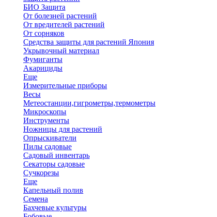
БИО Защита
От болезней растений
От вредителей растений
От сорняков
Средства защиты для растений Япония
Укрывочный материал
Фумиганты
Акарициды
Еще
Измерительные приборы
Весы
Метеостанции,гигрометры,термометры
Микроскопы
Инструменты
Ножницы для растений
Опрыскиватели
Пилы садовые
Садовый инвентарь
Секаторы садовые
Сучкорезы
Еще
Капельный полив
Семена
Бахчевые культуры
Бобовые