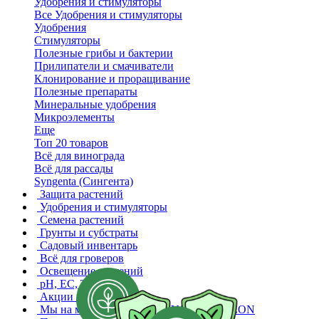
Удобрения и стимуляторы
Все Удобрения и стимуляторы
Удобрения
Стимуляторы
Полезные грибы и бактерии
Прилипатели и смачиватели
Клонирование и проращивание
Полезные препараты
Минеральные удобрения
Микроэлементы
Еще
Топ 20 товаров
Всё для винограда
Всё для рассады
Syngenta (Сингента)
Защита растений
Удобрения и стимуляторы
Семена растений
Грунты и субстраты
Садовый инвентарь
Всё для гроверов
Освещение растений
pH, EC, TDS
Акции и скидки
Мы на маркетплейсах
WB YANDEX OZON