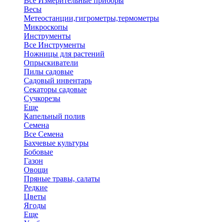
Все Измерительные приборы
Весы
Метеостанции,гигрометры,термометры
Микроскопы
Инструменты
Все Инструменты
Ножницы для растений
Опрыскиватели
Пилы садовые
Садовый инвентарь
Секаторы садовые
Сучкорезы
Еще
Капельный полив
Семена
Все Семена
Бахчевые культуры
Бобовые
Газон
Овощи
Пряные травы, салаты
Редкие
Цветы
Ягоды
Еще