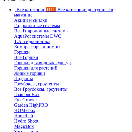
Все категории
ТОП
Все категории доступные в
магазине
Акции и скидки
Гидропонные системы
Все Гидропонные системы
AquaPot системы DWC
T.A. гидропоника
Компрессоры и помпы
Горшки
Все Горшки
Горшки для водных культур
Горшки для растений
Живые горшки
Поддоны
Гроубоксы, гроутенты
Все Гроубоксы, гроутенты
DiamondBox
FreeGrower
Garden HighPRO
HOMEbox
HomeLab
Hydro Shoot
MagicBox
Secret Jardin