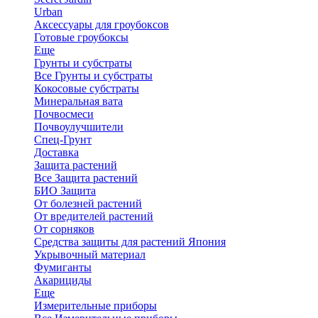
Urban
Аксессуары для гроубоксов
Готовые гроубоксы
Еще
Грунты и субстраты
Все Грунты и субстраты
Кокосовые субстраты
Минеральная вата
Почвосмеси
Почвоулучшители
Спец-Грунт
Доставка
Защита растений
Все Защита растений
БИО Защита
От болезней растений
От вредителей растений
От сорняков
Средства защиты для растений Япония
Укрывочный материал
Фумиганты
Акарициды
Еще
Измерительные приборы