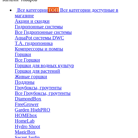
Все категории
ТОП
Все категории доступные в
магазине
Акции и скидки
Гидропонные системы
Все Гидропонные системы
AquaPot системы DWC
T.A. гидропоника
Компрессоры и помпы
Горшки
Все Горшки
Горшки для водных культур
Горшки для растений
Живые горшки
Поддоны
Гроубоксы, гроутенты
Все Гроубоксы, гроутенты
DiamondBox
FreeGrower
Garden HighPRO
HOMEbox
HomeLab
Hydro Shoot
MagicBox
Secret Jardin