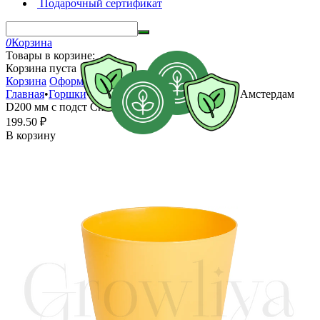
Подарочный сертификат
0
Корзина
Товары в корзине:
Корзина пуста
Корзина
Оформить заказ
Главная
•
Горшки
•
Горшки для растений
•
Горшок Амстердам
D200 мм с подст Спелая груша 4 л
199.50
₽
В корзину