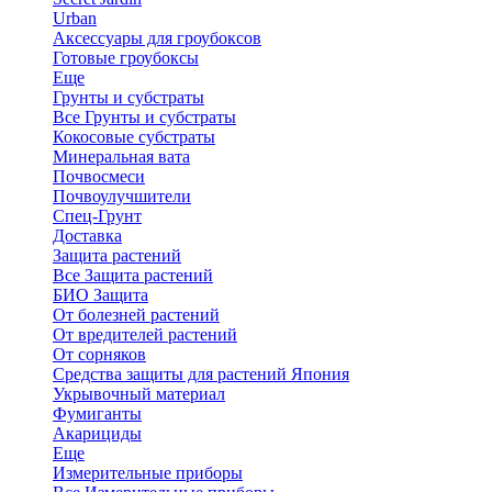
Urban
Аксессуары для гроубоксов
Готовые гроубоксы
Еще
Грунты и субстраты
Все Грунты и субстраты
Кокосовые субстраты
Минеральная вата
Почвосмеси
Почвоулучшители
Спец-Грунт
Доставка
Защита растений
Все Защита растений
БИО Защита
От болезней растений
От вредителей растений
От сорняков
Средства защиты для растений Япония
Укрывочный материал
Фумиганты
Акарициды
Еще
Измерительные приборы