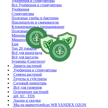
Удобрения и стимуляторы
Все Удобрения и стимуляторы
Удобрения
Стимуляторы
Полезные грибы и бактерии
Прилипатели и смачиватели
Клонирование и проращивание
Полезные препараты
Минеральные удобрения
Микроэлементы
Еще
Топ 20 товаров
Всё для винограда
Всё для рассады
Syngenta (Сингента)
Защита растений
Удобрения и стимуляторы
Семена растений
Грунты и субстраты
Садовый инвентарь
Всё для гроверов
Освещение растений
pH, EC, TDS
Акции и скидки
Мы на маркетплейсах
WB YANDEX OZON