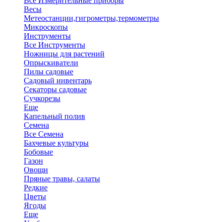
Все Измерительные приборы
Весы
Метеостанции,гигрометры,термометры
Микроскопы
Инструменты
Все Инструменты
Ножницы для растений
Опрыскиватели
Пилы садовые
Садовый инвентарь
Секаторы садовые
Сучкорезы
Еще
Капельный полив
Семена
Все Семена
Бахчевые культуры
Бобовые
Газон
Овощи
Пряные травы, салаты
Редкие
Цветы
Ягоды
Еще