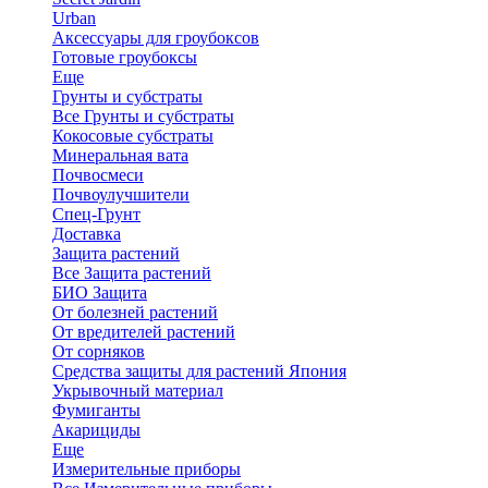
Urban
Аксессуары для гроубоксов
Готовые гроубоксы
Еще
Грунты и субстраты
Все Грунты и субстраты
Кокосовые субстраты
Минеральная вата
Почвосмеси
Почвоулучшители
Спец-Грунт
Доставка
Защита растений
Все Защита растений
БИО Защита
От болезней растений
От вредителей растений
От сорняков
Средства защиты для растений Япония
Укрывочный материал
Фумиганты
Акарициды
Еще
Измерительные приборы