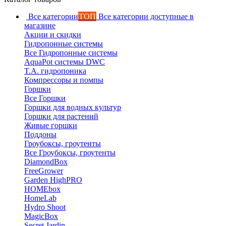
Все категории
ТОП
Все категории доступные в
магазине
Акции и скидки
Гидропонные системы
Все Гидропонные системы
AquaPot системы DWC
T.A. гидропоника
Компрессоры и помпы
Горшки
Все Горшки
Горшки для водных культур
Горшки для растений
Живые горшки
Поддоны
Гроубоксы, гроутенты
Все Гроубоксы, гроутенты
DiamondBox
FreeGrower
Garden HighPRO
HOMEbox
HomeLab
Hydro Shoot
MagicBox
Secret Jardin