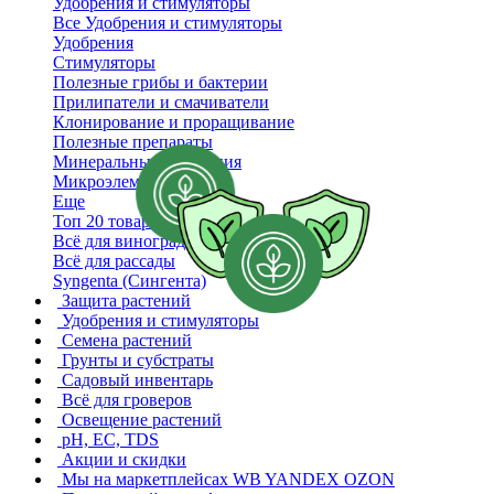
Удобрения и стимуляторы
Все Удобрения и стимуляторы
Удобрения
Стимуляторы
Полезные грибы и бактерии
Прилипатели и смачиватели
Клонирование и проращивание
Полезные препараты
Минеральные удобрения
Микроэлементы
Еще
Топ 20 товаров
Всё для винограда
Всё для рассады
Syngenta (Сингента)
Защита растений
Удобрения и стимуляторы
Семена растений
Грунты и субстраты
Садовый инвентарь
Всё для гроверов
Освещение растений
pH, EC, TDS
Акции и скидки
Мы на маркетплейсах
WB YANDEX OZON