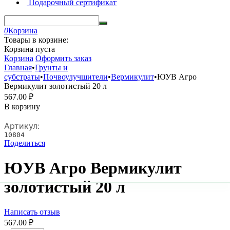
Подарочный сертификат
0
Корзина
Товары в корзине:
Корзина пуста
Корзина
Оформить заказ
Главная
•
Грунты и
субстраты
•
Почвоулучшители
•
Вермикулит
•
ЮУВ Агро
Вермикулит золотистый 20 л
567.00
₽
В корзину
Артикул:
10804
Поделиться
ЮУВ Агро Вермикулит
золотистый 20 л
Написать отзыв
567.00
₽