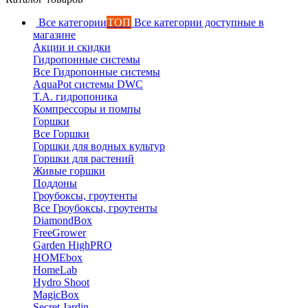
Все категории
ТОП
Все категории доступные в
магазине
Акции и скидки
Гидропонные системы
Все Гидропонные системы
AquaPot системы DWC
T.A. гидропоника
Компрессоры и помпы
Горшки
Все Горшки
Горшки для водных культур
Горшки для растений
Живые горшки
Поддоны
Гроубоксы, гроутенты
Все Гроубоксы, гроутенты
DiamondBox
FreeGrower
Garden HighPRO
HOMEbox
HomeLab
Hydro Shoot
MagicBox
Secret Jardin