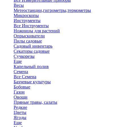
Все Измерительные приборы
Весы
Метеостанции,гигрометры,термометры
Микроскопы
Инструменты
Все Инструменты
Ножницы для растений
Опрыскиватели
Пилы садовые
Садовый инвентарь
Секаторы садовые
Сучкорезы
Еще
Капельный полив
Семена
Все Семена
Бахчевые культуры
Бобовые
Газон
Овощи
Пряные травы, салаты
Редкие
Цветы
Ягоды
Еще