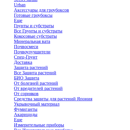
Urban
Аксессуары для гроубоксов
Готовые гроубоксы
Еще
Грунты и субстраты
Все Грунты и субстраты
Кокосовые субстраты
Минеральная вата
Почвосмеси
Почвоулучшители
Спец-Грунт
Доставка
Защита растений
Все Защита растений
БИО Защита
От болезней растений
От вредителей растений
От сорняков
Средства защиты для растений Япония
Укрывочный материал
Фумиганты
Акарициды
Еще
Измерительные приборы