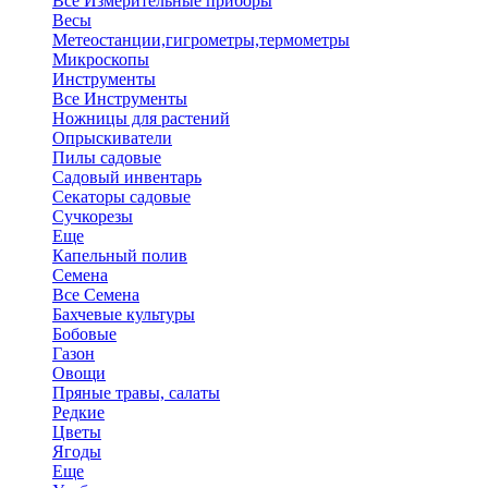
Все Измерительные приборы
Весы
Метеостанции,гигрометры,термометры
Микроскопы
Инструменты
Все Инструменты
Ножницы для растений
Опрыскиватели
Пилы садовые
Садовый инвентарь
Секаторы садовые
Сучкорезы
Еще
Капельный полив
Семена
Все Семена
Бахчевые культуры
Бобовые
Газон
Овощи
Пряные травы, салаты
Редкие
Цветы
Ягоды
Еще