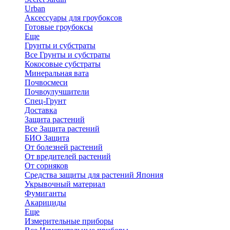
Urban
Аксессуары для гроубоксов
Готовые гроубоксы
Еще
Грунты и субстраты
Все Грунты и субстраты
Кокосовые субстраты
Минеральная вата
Почвосмеси
Почвоулучшители
Спец-Грунт
Доставка
Защита растений
Все Защита растений
БИО Защита
От болезней растений
От вредителей растений
От сорняков
Средства защиты для растений Япония
Укрывочный материал
Фумиганты
Акарициды
Еще
Измерительные приборы