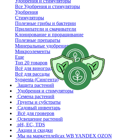
Удобрения и стимуляторы
Все Удобрения и стимуляторы
Удобрения
Стимуляторы
Полезные грибы и бактерии
Прилипатели и смачиватели
Клонирование и проращивание
Полезные препараты
Минеральные удобрения
Микроэлементы
Еще
Топ 20 товаров
Всё для винограда
Всё для рассады
Syngenta (Сингента)
Защита растений
Удобрения и стимуляторы
Семена растений
Грунты и субстраты
Садовый инвентарь
Всё для гроверов
Освещение растений
pH, EC, TDS
Акции и скидки
Мы на маркетплейсах
WB YANDEX OZON