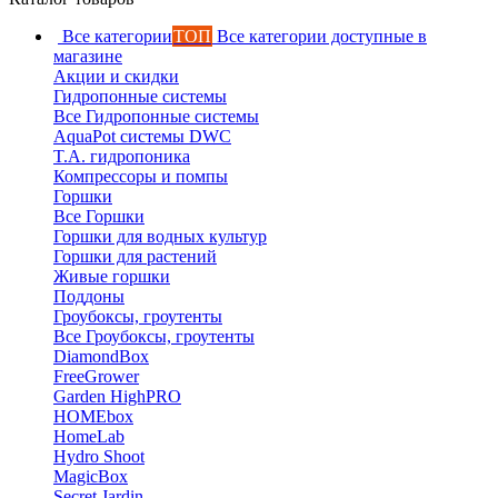
Все категории
ТОП
Все категории доступные в
магазине
Акции и скидки
Гидропонные системы
Все Гидропонные системы
AquaPot системы DWC
T.A. гидропоника
Компрессоры и помпы
Горшки
Все Горшки
Горшки для водных культур
Горшки для растений
Живые горшки
Поддоны
Гроубоксы, гроутенты
Все Гроубоксы, гроутенты
DiamondBox
FreeGrower
Garden HighPRO
HOMEbox
HomeLab
Hydro Shoot
MagicBox
Secret Jardin