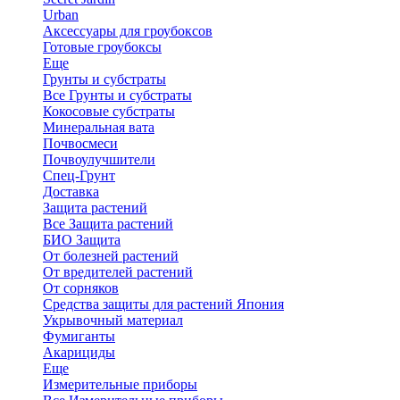
Urban
Аксессуары для гроубоксов
Готовые гроубоксы
Еще
Грунты и субстраты
Все Грунты и субстраты
Кокосовые субстраты
Минеральная вата
Почвосмеси
Почвоулучшители
Спец-Грунт
Доставка
Защита растений
Все Защита растений
БИО Защита
От болезней растений
От вредителей растений
От сорняков
Средства защиты для растений Япония
Укрывочный материал
Фумиганты
Акарициды
Еще
Измерительные приборы