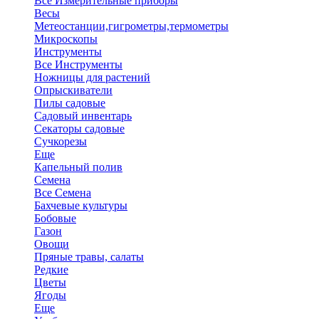
Все Измерительные приборы
Весы
Метеостанции,гигрометры,термометры
Микроскопы
Инструменты
Все Инструменты
Ножницы для растений
Опрыскиватели
Пилы садовые
Садовый инвентарь
Секаторы садовые
Сучкорезы
Еще
Капельный полив
Семена
Все Семена
Бахчевые культуры
Бобовые
Газон
Овощи
Пряные травы, салаты
Редкие
Цветы
Ягоды
Еще