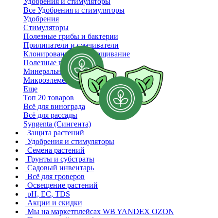
Удобрения и стимуляторы
Все Удобрения и стимуляторы
Удобрения
Стимуляторы
Полезные грибы и бактерии
Прилипатели и смачиватели
Клонирование и проращивание
Полезные препараты
Минеральные удобрения
Микроэлементы
Еще
Топ 20 товаров
Всё для винограда
Всё для рассады
Syngenta (Сингента)
Защита растений
Удобрения и стимуляторы
Семена растений
Грунты и субстраты
Садовый инвентарь
Всё для гроверов
Освещение растений
pH, EC, TDS
Акции и скидки
Мы на маркетплейсах
WB YANDEX OZON