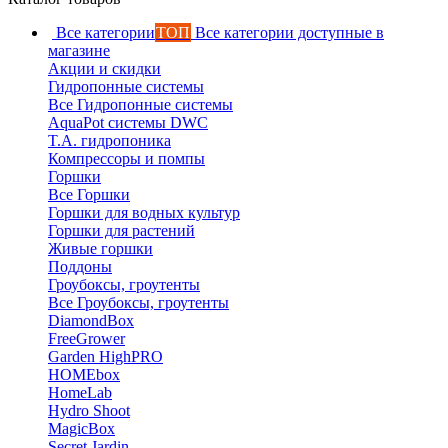
Все категории
ТОП
Все категории доступные в
магазине
Акции и скидки
Гидропонные системы
Все Гидропонные системы
AquaPot системы DWC
T.A. гидропоника
Компрессоры и помпы
Горшки
Все Горшки
Горшки для водных культур
Горшки для растений
Живые горшки
Поддоны
Гроубоксы, гроутенты
Все Гроубоксы, гроутенты
DiamondBox
FreeGrower
Garden HighPRO
HOMEbox
HomeLab
Hydro Shoot
MagicBox
Secret Jardin