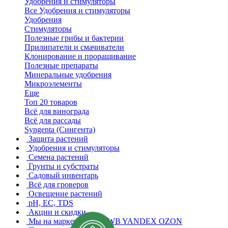
Удобрения и стимуляторы
Все Удобрения и стимуляторы
Удобрения
Стимуляторы
Полезные грибы и бактерии
Прилипатели и смачиватели
Клонирование и проращивание
Полезные препараты
Минеральные удобрения
Микроэлементы
Еще
Топ 20 товаров
Всё для винограда
Всё для рассады
Syngenta (Сингента)
Защита растений
Удобрения и стимуляторы
Семена растений
Грунты и субстраты
Садовый инвентарь
Всё для гроверов
Освещение растений
pH, EC, TDS
Акции и скидки
Мы на маркетплейсах
WB YANDEX OZON