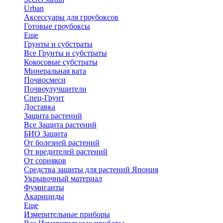
Urban
Аксессуары для гроубоксов
Готовые гроубоксы
Еще
Грунты и субстраты
Все Грунты и субстраты
Кокосовые субстраты
Минеральная вата
Почвосмеси
Почвоулучшители
Спец-Грунт
Доставка
Защита растений
Все Защита растений
БИО Защита
От болезней растений
От вредителей растений
От сорняков
Средства защиты для растений Япония
Укрывочный материал
Фумиганты
Акарициды
Еще
Измерительные приборы