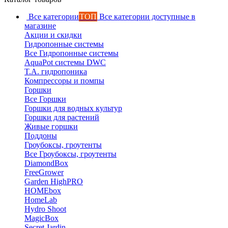
Все категории
ТОП
Все категории доступные в
магазине
Акции и скидки
Гидропонные системы
Все Гидропонные системы
AquaPot системы DWC
T.A. гидропоника
Компрессоры и помпы
Горшки
Все Горшки
Горшки для водных культур
Горшки для растений
Живые горшки
Поддоны
Гроубоксы, гроутенты
Все Гроубоксы, гроутенты
DiamondBox
FreeGrower
Garden HighPRO
HOMEbox
HomeLab
Hydro Shoot
MagicBox
Secret Jardin