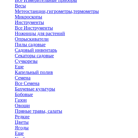
Все Измерительные приборы
Весы
Метеостанции,гигрометры,термометры
Микроскопы
Инструменты
Все Инструменты
Ножницы для растений
Опрыскиватели
Пилы садовые
Садовый инвентарь
Секаторы садовые
Сучкорезы
Еще
Капельный полив
Семена
Все Семена
Бахчевые культуры
Бобовые
Газон
Овощи
Пряные травы, салаты
Редкие
Цветы
Ягоды
Еще