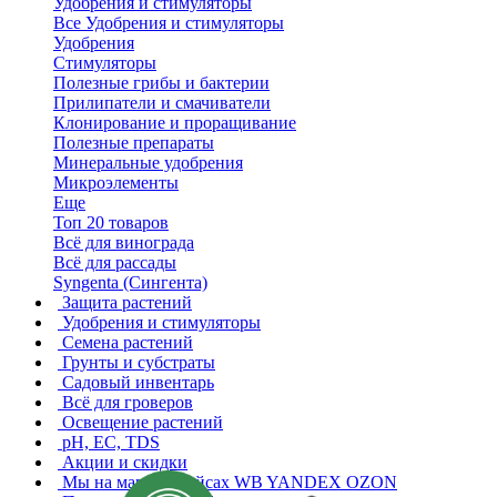
Удобрения и стимуляторы
Все Удобрения и стимуляторы
Удобрения
Стимуляторы
Полезные грибы и бактерии
Прилипатели и смачиватели
Клонирование и проращивание
Полезные препараты
Минеральные удобрения
Микроэлементы
Еще
Топ 20 товаров
Всё для винограда
Всё для рассады
Syngenta (Сингента)
Защита растений
Удобрения и стимуляторы
Семена растений
Грунты и субстраты
Садовый инвентарь
Всё для гроверов
Освещение растений
pH, EC, TDS
Акции и скидки
Мы на маркетплейсах
WB YANDEX OZON