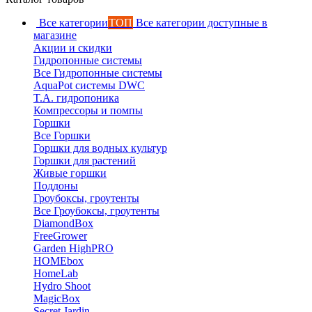
Все категории
ТОП
Все категории доступные в
магазине
Акции и скидки
Гидропонные системы
Все Гидропонные системы
AquaPot системы DWC
T.A. гидропоника
Компрессоры и помпы
Горшки
Все Горшки
Горшки для водных культур
Горшки для растений
Живые горшки
Поддоны
Гроубоксы, гроутенты
Все Гроубоксы, гроутенты
DiamondBox
FreeGrower
Garden HighPRO
HOMEbox
HomeLab
Hydro Shoot
MagicBox
Secret Jardin