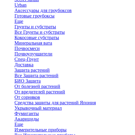
Urban
Аксессуары для гроубоксов
Готовые гроубоксы
Еще
Грунты и субстраты
Все Грунты и субстраты
Кокосовые субстраты
Минеральная вата
Почвосмеси
Почвоулучшители
Спец-Грунт
Доставка
Защита растений
Все Защита растений
БИО Защита
От болезней растений
От вредителей растений
От сорняков
Средства защиты для растений Япония
Укрывочный материал
Фумиганты
Акарициды
Еще
Измерительные приборы