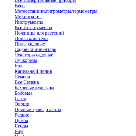
Все Измерительные приборы
Весы
Метеостанции,гигрометры,термометры
Микроскопы
Инструменты
Все Инструменты
Ножницы для растений
Опрыскиватели
Пилы садовые
Садовый инвентарь
Секаторы садовые
Сучкорезы
Еще
Капельный полив
Семена
Все Семена
Бахчевые культуры
Бобовые
Газон
Овощи
Пряные травы, салаты
Редкие
Цветы
Ягоды
Еще