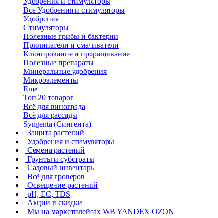
Удобрения и стимуляторы
Все Удобрения и стимуляторы
Удобрения
Стимуляторы
Полезные грибы и бактерии
Прилипатели и смачиватели
Клонирование и проращивание
Полезные препараты
Минеральные удобрения
Микроэлементы
Еще
Топ 20 товаров
Всё для винограда
Всё для рассады
Syngenta (Сингента)
Защита растений
Удобрения и стимуляторы
Семена растений
Грунты и субстраты
Садовый инвентарь
Всё для гроверов
Освещение растений
pH, EC, TDS
Акции и скидки
Мы на маркетплейсах
WB YANDEX OZON