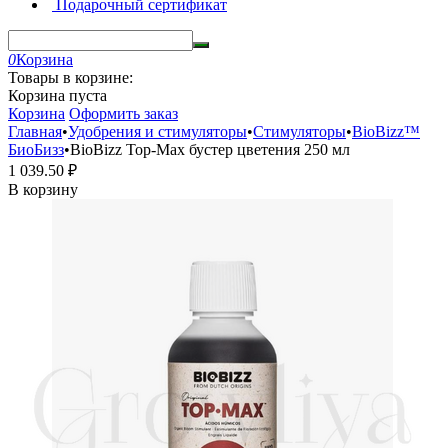
Подарочный сертификат
0
Корзина
Товары в корзине:
Корзина пуста
Корзина
Оформить заказ
Главная
•
Удобрения и стимуляторы
•
Стимуляторы
•
BioBizz™
БиоБизз
•
BioBizz Top-Max бустер цветения 250 мл
1 039.50
₽
В корзину