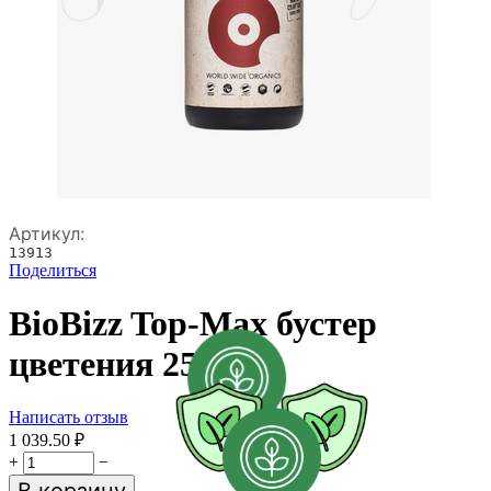
Артикул:
13913
Поделиться
BioBizz Top-Max бустер
цветения 250 мл
Написать отзыв
1 039.50
₽
+
−