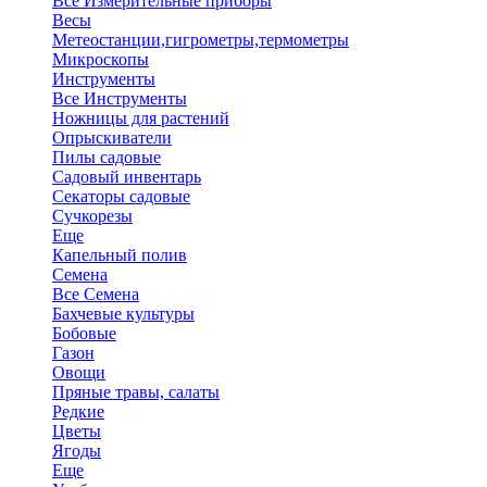
Все Измерительные приборы
Весы
Метеостанции,гигрометры,термометры
Микроскопы
Инструменты
Все Инструменты
Ножницы для растений
Опрыскиватели
Пилы садовые
Садовый инвентарь
Секаторы садовые
Сучкорезы
Еще
Капельный полив
Семена
Все Семена
Бахчевые культуры
Бобовые
Газон
Овощи
Пряные травы, салаты
Редкие
Цветы
Ягоды
Еще