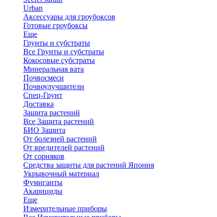
Urban
Аксессуары для гроубоксов
Готовые гроубоксы
Еще
Грунты и субстраты
Все Грунты и субстраты
Кокосовые субстраты
Минеральная вата
Почвосмеси
Почвоулучшители
Спец-Грунт
Доставка
Защита растений
Все Защита растений
БИО Защита
От болезней растений
От вредителей растений
От сорняков
Средства защиты для растений Япония
Укрывочный материал
Фумиганты
Акарициды
Еще
Измерительные приборы