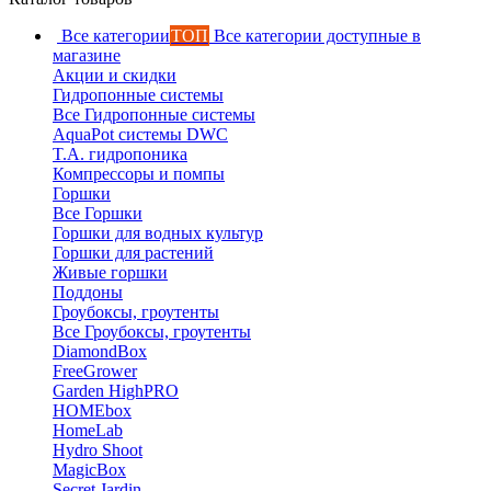
Все категории
ТОП
Все категории доступные в
магазине
Акции и скидки
Гидропонные системы
Все Гидропонные системы
AquaPot системы DWC
T.A. гидропоника
Компрессоры и помпы
Горшки
Все Горшки
Горшки для водных культур
Горшки для растений
Живые горшки
Поддоны
Гроубоксы, гроутенты
Все Гроубоксы, гроутенты
DiamondBox
FreeGrower
Garden HighPRO
HOMEbox
HomeLab
Hydro Shoot
MagicBox
Secret Jardin