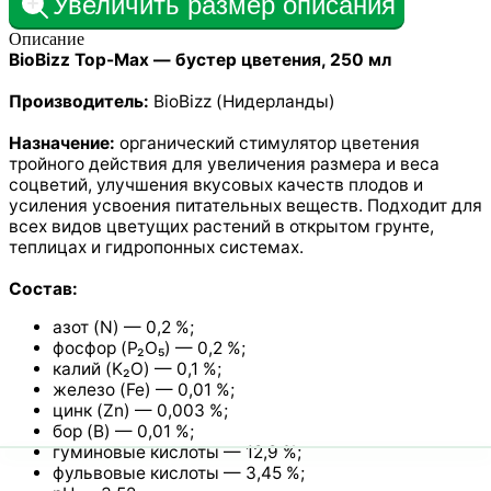
Увеличить размер описания
Описание
BioBizz Top-Max — бустер цветения, 250 мл
Производитель:
BioBizz (Нидерланды)
Назначение:
органический стимулятор цветения
тройного действия для увеличения размера и веса
соцветий, улучшения вкусовых качеств плодов и
усиления усвоения питательных веществ. Подходит для
всех видов цветущих растений в открытом грунте,
теплицах и гидропонных системах.
Состав:
азот (N) — 0,2 %;
фосфор (P₂O₅) — 0,2 %;
калий (K₂O) — 0,1 %;
железо (Fe) — 0,01 %;
цинк (Zn) — 0,003 %;
бор (B) — 0,01 %;
гуминовые кислоты — 12,9 %;
фульвовые кислоты — 3,45 %;