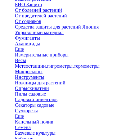
БИО Защита
От болезней растений
От вредителей растений
От сорняков
Средства защиты для растений Япония
Укрывочный материал
Фумиганты
Акарициды
Еще
Измерительные приборы
Весы
Метеостанции,гигрометры,термометры
Микроскопы
Инструменты
Ножницы для растений
Опрыскиватели
Пилы садовые
Садовый инвентарь
Секаторы садовые
Сучкорезы
Еще
Капельный полив
Семена
Бахчевые культуры
Бобовые