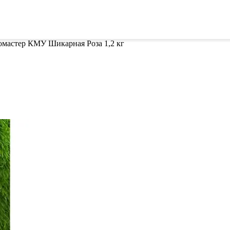
ителей
Семена
Всё для винограда
Гор
омастер КМУ Шикарная Роза 1,2 кг