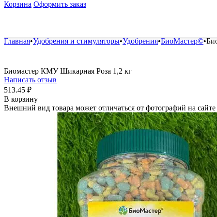
Корзина
Оформить заказ
Удобрения и стимуляторы
Защита от болезней и вред
Главная
•
Удобрения и стимуляторы
•
Удобрения
•
БиоМастер©️
•
Би
Биомастер КМУ Шикарная Роза 1,2 кг
Написать отзыв
513.45
₽
В корзину
Внешний вид товара может отличаться от фотографий на сайте