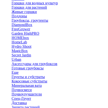
Горшки для водных культур
Горшки для растений
Живые горшки
Поддоны
Гроубоксы, гроутенты
DiamondBox
FreeGrower
Garden HighPRO
HOMEbox
HomeLab
Hydro Shoot
MagicBox
Secret Jardin
Urban
Аксессуары для гроубоксов
Готовые гроубоксы
Еще
Грунты и субстраты
Кокосовые субстраты
Минеральная вата
Почвосмеси
Почвоулучшители
Спец-Грунт
Доставка
Защита растений