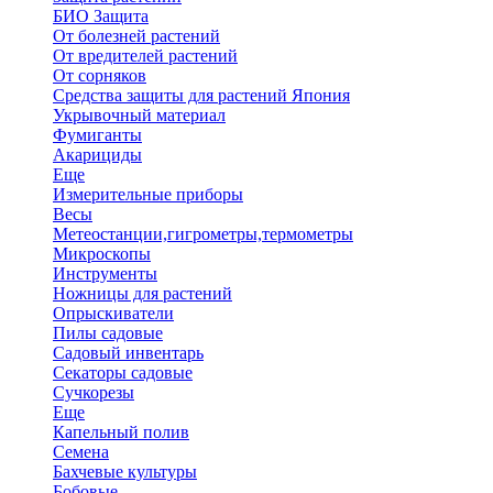
БИО Защита
От болезней растений
От вредителей растений
От сорняков
Средства защиты для растений Япония
Укрывочный материал
Фумиганты
Акарициды
Еще
Измерительные приборы
Весы
Метеостанции,гигрометры,термометры
Микроскопы
Инструменты
Ножницы для растений
Опрыскиватели
Пилы садовые
Садовый инвентарь
Секаторы садовые
Сучкорезы
Еще
Капельный полив
Семена
Бахчевые культуры
Бобовые