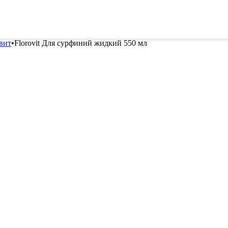
ителей
Семена
Всё для винограда
Гор
вит
•
Florovit Для сурфиний жидкий 550 мл