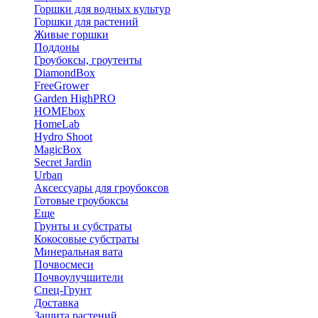
Горшки для водных культур
Горшки для растений
Живые горшки
Поддоны
Гроубоксы, гроутенты
DiamondBox
FreeGrower
Garden HighPRO
HOMEbox
HomeLab
Hydro Shoot
MagicBox
Secret Jardin
Urban
Аксессуары для гроубоксов
Готовые гроубоксы
Еще
Грунты и субстраты
Кокосовые субстраты
Минеральная вата
Почвосмеси
Почвоулучшители
Спец-Грунт
Доставка
Защита растений