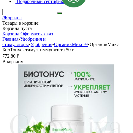
Подарочный сертификат
0
Корзина
Товары в корзине:
Корзина пуста
Корзина
Оформить заказ
Главная
•
Удобрения и
стимуляторы
•
Удобрения
•
ОрганикМикс™
•
ОрганикМикс
БиоТонус стимул. иммунитета 50 г
772.80
₽
В корзину