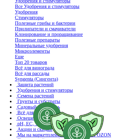
Удобрения и стимуляторы
Все Удобрения и стимуляторы
Удобрения
Стимуляторы
Полезные грибы и бактерии
Прилипатели и смачиватели
Клонирование и проращивание
Полезные препараты
Минеральные удобрения
Микроэлементы
Еще
Топ 20 товаров
Всё для винограда
Всё для рассады
Syngenta (Сингента)
Защита растений
Удобрения и стимуляторы
Семена растений
Грунты и субстраты
Садовый инвентарь
Всё для гроверов
Освещение растений
pH, EC, TDS
Акции и скидки
Мы на маркетплейсах
WB YANDEX OZON