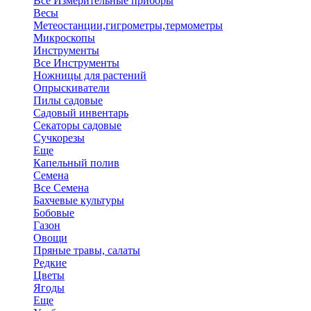
Все Измерительные приборы
Весы
Метеостанции,гигрометры,термометры
Микроскопы
Инструменты
Все Инструменты
Ножницы для растений
Опрыскиватели
Пилы садовые
Садовый инвентарь
Секаторы садовые
Сучкорезы
Еще
Капельный полив
Семена
Все Семена
Бахчевые культуры
Бобовые
Газон
Овощи
Пряные травы, салаты
Редкие
Цветы
Ягоды
Еще