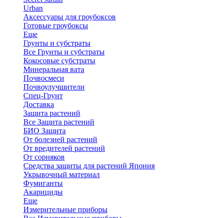
Urban
Аксессуары для гроубоксов
Готовые гроубоксы
Еще
Грунты и субстраты
Все Грунты и субстраты
Кокосовые субстраты
Минеральная вата
Почвосмеси
Почвоулучшители
Спец-Грунт
Доставка
Защита растений
Все Защита растений
БИО Защита
От болезней растений
От вредителей растений
От сорняков
Средства защиты для растений Япония
Укрывочный материал
Фумиганты
Акарициды
Еще
Измерительные приборы