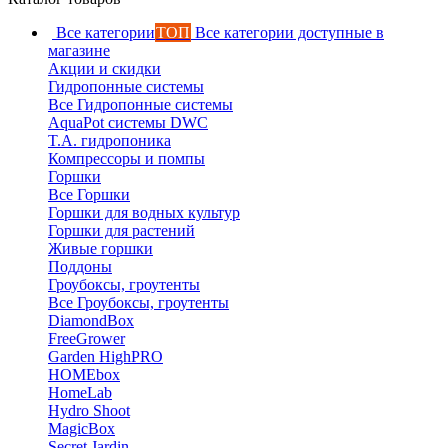
Все категории
ТОП
Все категории доступные в
магазине
Акции и скидки
Гидропонные системы
Все Гидропонные системы
AquaPot системы DWC
T.A. гидропоника
Компрессоры и помпы
Горшки
Все Горшки
Горшки для водных культур
Горшки для растений
Живые горшки
Поддоны
Гроубоксы, гроутенты
Все Гроубоксы, гроутенты
DiamondBox
FreeGrower
Garden HighPRO
HOMEbox
HomeLab
Hydro Shoot
MagicBox
Secret Jardin