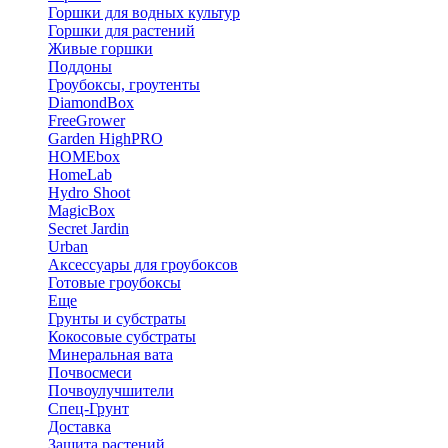
Горшки для водных культур
Горшки для растений
Живые горшки
Поддоны
Гроубоксы, гроутенты
DiamondBox
FreeGrower
Garden HighPRO
HOMEbox
HomeLab
Hydro Shoot
MagicBox
Secret Jardin
Urban
Аксессуары для гроубоксов
Готовые гроубоксы
Еще
Грунты и субстраты
Кокосовые субстраты
Минеральная вата
Почвосмеси
Почвоулучшители
Спец-Грунт
Доставка
Защита растений