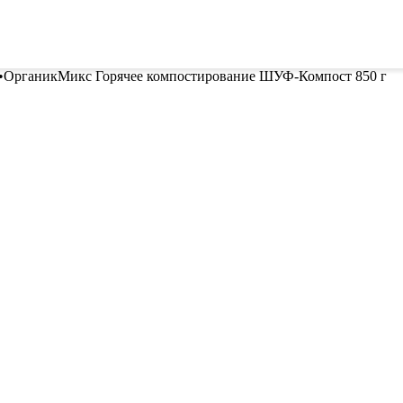
ителей
Семена
Всё для винограда
Гор
•
ОрганикМикс Горячее компостирование ШУФ-Компост 850 г