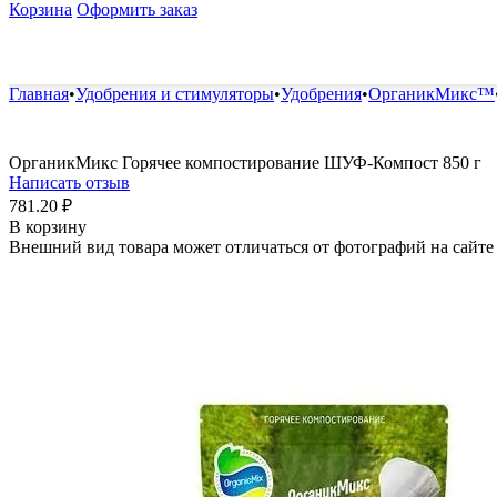
Корзина
Оформить заказ
Удобрения и стимуляторы
Защита от болезней и вред
Главная
•
Удобрения и стимуляторы
•
Удобрения
•
ОрганикМикс™
ОрганикМикс Горячее компостирование ШУФ-Компост 850 г
Написать отзыв
781.20
₽
В корзину
Внешний вид товара может отличаться от фотографий на сайте