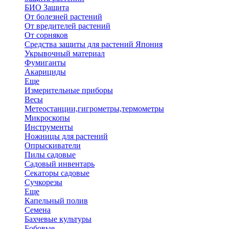
БИО Защита
От болезней растений
От вредителей растений
От сорняков
Средства защиты для растений Япония
Укрывочный материал
Фумиганты
Акарициды
Еще
Измерительные приборы
Весы
Метеостанции,гигрометры,термометры
Микроскопы
Инструменты
Ножницы для растений
Опрыскиватели
Пилы садовые
Садовый инвентарь
Секаторы садовые
Сучкорезы
Еще
Капельный полив
Семена
Бахчевые культуры
Бобовые