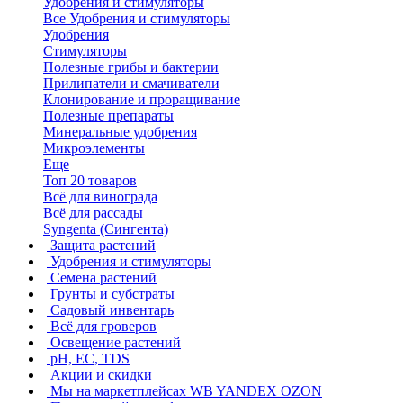
Удобрения и стимуляторы
Все Удобрения и стимуляторы
Удобрения
Стимуляторы
Полезные грибы и бактерии
Прилипатели и смачиватели
Клонирование и проращивание
Полезные препараты
Минеральные удобрения
Микроэлементы
Еще
Топ 20 товаров
Всё для винограда
Всё для рассады
Syngenta (Сингента)
Защита растений
Удобрения и стимуляторы
Семена растений
Грунты и субстраты
Садовый инвентарь
Всё для гроверов
Освещение растений
pH, EC, TDS
Акции и скидки
Мы на маркетплейсах
WB YANDEX OZON