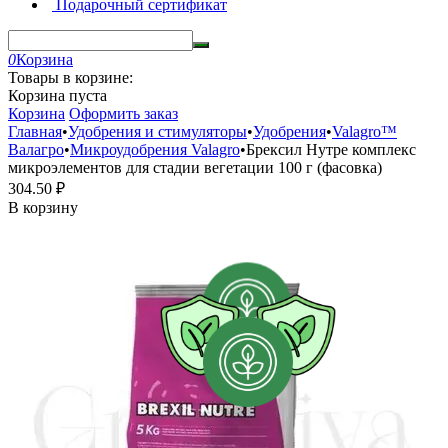
Подарочный сертификат
0
Корзина
Товары в корзине:
Корзина пуста
Корзина
Оформить заказ
Главная
•
Удобрения и стимуляторы
•
Удобрения
•
Valagro™
Валагро
•
Микроудобрения Valagro
•
Брексил Нутре комплекс
микроэлементов для стадии вегетации 100 г (фасовка)
304.50
₽
В корзину