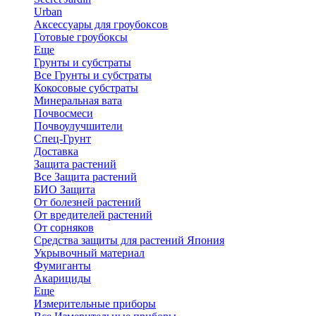
Urban
Аксессуары для гроубоксов
Готовые гроубоксы
Еще
Грунты и субстраты
Все Грунты и субстраты
Кокосовые субстраты
Минеральная вата
Почвосмеси
Почвоулучшители
Спец-Грунт
Доставка
Защита растений
Все Защита растений
БИО Защита
От болезней растений
От вредителей растений
От сорняков
Средства защиты для растений Япония
Укрывочный материал
Фумиганты
Акарициды
Еще
Измерительные приборы