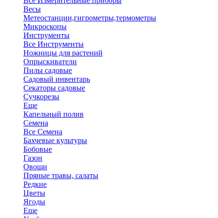
Все Измерительные приборы
Весы
Метеостанции,гигрометры,термометры
Микроскопы
Инструменты
Все Инструменты
Ножницы для растений
Опрыскиватели
Пилы садовые
Садовый инвентарь
Секаторы садовые
Сучкорезы
Еще
Капельный полив
Семена
Все Семена
Бахчевые культуры
Бобовые
Газон
Овощи
Пряные травы, салаты
Редкие
Цветы
Ягоды
Еще