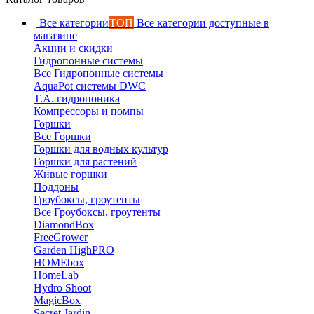
Все категории
ТОП
Все категории доступные в
магазине
Акции и скидки
Гидропонные системы
Все Гидропонные системы
AquaPot системы DWC
T.A. гидропоника
Компрессоры и помпы
Горшки
Все Горшки
Горшки для водных культур
Горшки для растений
Живые горшки
Поддоны
Гроубоксы, гроутенты
Все Гроубоксы, гроутенты
DiamondBox
FreeGrower
Garden HighPRO
HOMEbox
HomeLab
Hydro Shoot
MagicBox
Secret Jardin