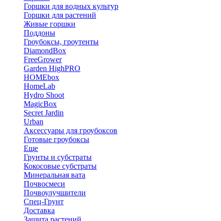
Горшки для водных культур
Горшки для растений
Живые горшки
Поддоны
Гроубоксы, гроутенты
DiamondBox
FreeGrower
Garden HighPRO
HOMEbox
HomeLab
Hydro Shoot
MagicBox
Secret Jardin
Urban
Аксессуары для гроубоксов
Готовые гроубоксы
Еще
Грунты и субстраты
Кокосовые субстраты
Минеральная вата
Почвосмеси
Почвоулучшители
Спец-Грунт
Доставка
Защита растений