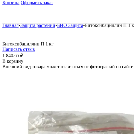
Корзина
Оформить заказ
Удобрения и стимуляторы
Защита от болезней и вред
Главная
•
Защита растений
•
БИО Защита
•
Битоксибациллин П 1 к
Битоксибациллин П 1 кг
Написать отзыв
1 840.65
₽
В корзину
Внешний вид товара может отличаться от фотографий на сайте