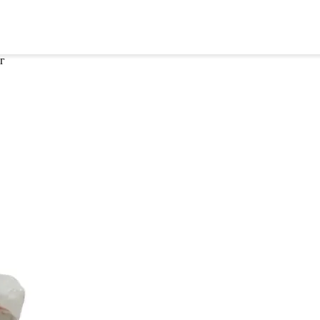
ителей
Семена
Всё для винограда
Гор
г