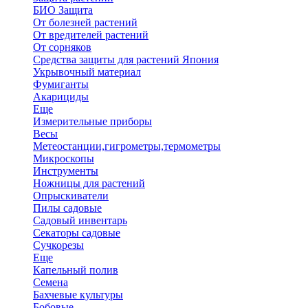
БИО Защита
От болезней растений
От вредителей растений
От сорняков
Средства защиты для растений Япония
Укрывочный материал
Фумиганты
Акарициды
Еще
Измерительные приборы
Весы
Метеостанции,гигрометры,термометры
Микроскопы
Инструменты
Ножницы для растений
Опрыскиватели
Пилы садовые
Садовый инвентарь
Секаторы садовые
Сучкорезы
Еще
Капельный полив
Семена
Бахчевые культуры
Бобовые