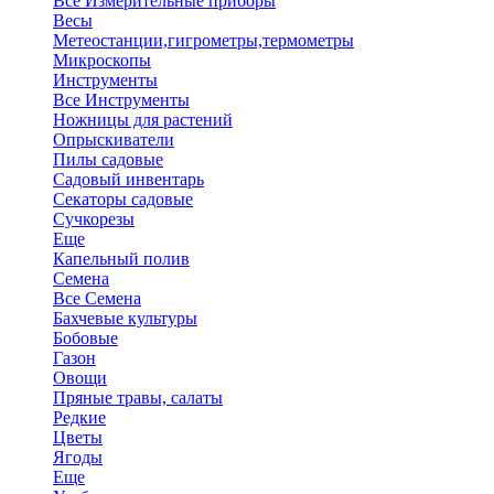
Все Измерительные приборы
Весы
Метеостанции,гигрометры,термометры
Микроскопы
Инструменты
Все Инструменты
Ножницы для растений
Опрыскиватели
Пилы садовые
Садовый инвентарь
Секаторы садовые
Сучкорезы
Еще
Капельный полив
Семена
Все Семена
Бахчевые культуры
Бобовые
Газон
Овощи
Пряные травы, салаты
Редкие
Цветы
Ягоды
Еще