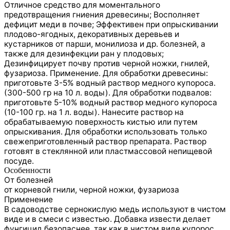
Отличное средство для моментального
предотвращения гниения древесины; Восполняет
дефицит меди в почве; Эффективен при опрыскивании
плодово-ягодных, декоративных деревьев и
кустарников от парши, монилиоза и др. болезней, а
также для дезинфекции ран у плодовых;
Дезинфицирует почву против черной ножки, гнилей,
фузариоза. Применение. Для обработки древесины:
приготовьте 3-5% водный раствор медного купороса.
(300-500 гр на 10 л. воды). Для обработки подвалов:
приготовьте 5-10% водный раствор медного купороса
(10-100 гр. на 1 л. воды). Нанесите раствор на
обрабатываемую поверхность кистью или путем
опрыскивания. Для обработки использовать только
свежеприготовленный раствор препарата. Раствор
готовят в стеклянной или пластмассовой непищевой
посуде.
Особенности
От болезней
от корневой гнили, черной ножки, фузариоза
Применение
В садоводстве сернокислую медь используют в чистом
виде и в смеси с известью. Добавка извести делает
фунгицид безопаснее, так как в чистом виде купорос