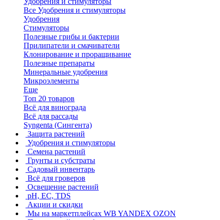
Удобрения и стимуляторы
Все Удобрения и стимуляторы
Удобрения
Стимуляторы
Полезные грибы и бактерии
Прилипатели и смачиватели
Клонирование и проращивание
Полезные препараты
Минеральные удобрения
Микроэлементы
Еще
Топ 20 товаров
Всё для винограда
Всё для рассады
Syngenta (Сингента)
Защита растений
Удобрения и стимуляторы
Семена растений
Грунты и субстраты
Садовый инвентарь
Всё для гроверов
Освещение растений
pH, EC, TDS
Акции и скидки
Мы на маркетплейсах
WB YANDEX OZON