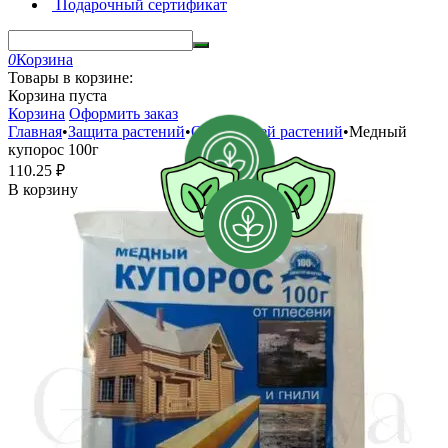
Подарочный сертификат
0
Корзина
Товары в корзине:
Корзина пуста
Корзина
Оформить заказ
Главная
•
Защита растений
•
От болезней растений
•
Медный
купорос 100г
110.25
₽
В корзину