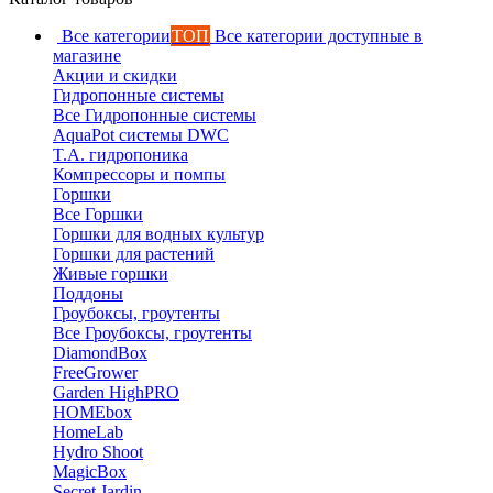
Все категории
ТОП
Все категории доступные в
магазине
Акции и скидки
Гидропонные системы
Все Гидропонные системы
AquaPot системы DWC
T.A. гидропоника
Компрессоры и помпы
Горшки
Все Горшки
Горшки для водных культур
Горшки для растений
Живые горшки
Поддоны
Гроубоксы, гроутенты
Все Гроубоксы, гроутенты
DiamondBox
FreeGrower
Garden HighPRO
HOMEbox
HomeLab
Hydro Shoot
MagicBox
Secret Jardin