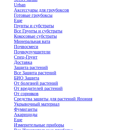
Urban
Аксессуары для гроубоксов
Готовые гроубоксы
Еще
Грунты и субстраты
Все Грунты и субстраты
Кокосовые субстраты
Минеральная вата
Почвосмеси
Почвоулучшители
Спец-Грунт
Доставка
Защита растений
Все Защита растений
БИО Защита
От болезней растений
От вредителей растений
От сорняков
Средства защиты для растений Япония
Укрывочный материал
Фумиганты
Акарициды
Еще
Измерительные приборы