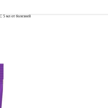
ителей
Семена
Всё для винограда
Гор
5 мл от болезней