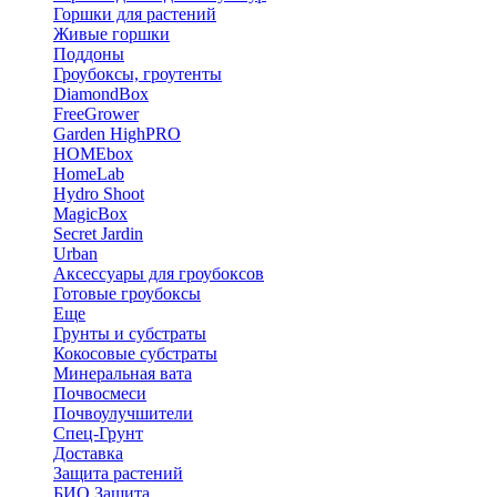
Горшки для растений
Живые горшки
Поддоны
Гроубоксы, гроутенты
DiamondBox
FreeGrower
Garden HighPRO
HOMEbox
HomeLab
Hydro Shoot
MagicBox
Secret Jardin
Urban
Аксессуары для гроубоксов
Готовые гроубоксы
Еще
Грунты и субстраты
Кокосовые субстраты
Минеральная вата
Почвосмеси
Почвоулучшители
Спец-Грунт
Доставка
Защита растений
БИО Защита