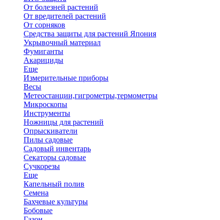
От болезней растений
От вредителей растений
От сорняков
Средства защиты для растений Япония
Укрывочный материал
Фумиганты
Акарициды
Еще
Измерительные приборы
Весы
Метеостанции,гигрометры,термометры
Микроскопы
Инструменты
Ножницы для растений
Опрыскиватели
Пилы садовые
Садовый инвентарь
Секаторы садовые
Сучкорезы
Еще
Капельный полив
Семена
Бахчевые культуры
Бобовые
Газон