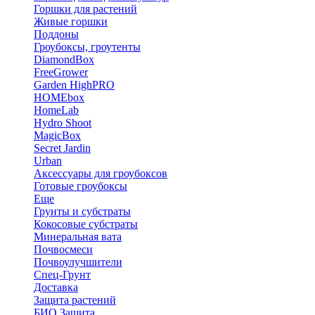
Горшки для растений
Живые горшки
Поддоны
Гроубоксы, гроутенты
DiamondBox
FreeGrower
Garden HighPRO
HOMEbox
HomeLab
Hydro Shoot
MagicBox
Secret Jardin
Urban
Аксессуары для гроубоксов
Готовые гроубоксы
Еще
Грунты и субстраты
Кокосовые субстраты
Минеральная вата
Почвосмеси
Почвоулучшители
Спец-Грунт
Доставка
Защита растений
БИО Защита