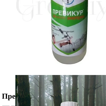
Превикур Энерджи 10 мл (фас