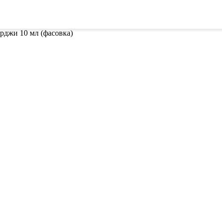
ителей
Семена
Всё для винограда
Гор
рджи 10 мл (фасовка)