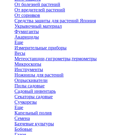
От болезней растений
От вредителей растений
От сорняков
Средства защиты для растений Япония
Укрывочный материал
Фумиганты
Акарициды
Еще
Измерительные приборы
Весы
Метеостанции,гигрометры,термометры
Микроскопы
Инструменты
Ножницы для растений
Опрыскиватели
Пилы садовые
Садовый инвентарь
Секаторы садовые
Сучкорезы
Еще
Капельный полив
Семена
Бахчевые культуры
Бобовые
Газон