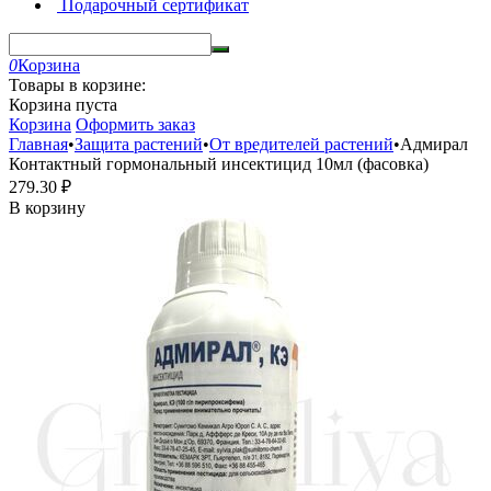
Подарочный сертификат
0
Корзина
Товары в корзине:
Корзина пуста
Корзина
Оформить заказ
Главная
•
Защита растений
•
От вредителей растений
•
Адмирал
Контактный гормональный инсектицид 10мл (фасовка)
279.30
₽
В корзину