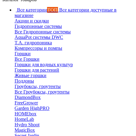
Все категории
ТОП
Все категории доступные в
магазине
Акции и скидки
Гидропонные системы
Все Гидропонные системы
AquaPot системы DWC
T.A. гидропоника
Компрессоры и помпы
Горшки
Все Горшки
Горшки для водных культур
Горшки для растений
Живые горшки
Поддоны
Гроубоксы, гроутенты
Все Гроубоксы, гроутенты
DiamondBox
FreeGrower
Garden HighPRO
HOMEbox
HomeLab
Hydro Shoot
MagicBox
Secret Jardin