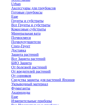
Urban
Аксессуары для гроубоксов
Готовые гроубоксы
Еще
Грунты и субстраты
Все Грунты и субстраты
Кокосовые субстраты
Минеральная вата
Почвосмеси
Почвоулучшители
Спец-Грунт
Доставка
Защита растений
Все Защита растений
БИО Защита
От болезней растений
От вредителей растений
От сорняков
Средства защиты для растений Япония
Укрывочный материал
Фумиганты
Акарициды
Еще
Измерительные приборы