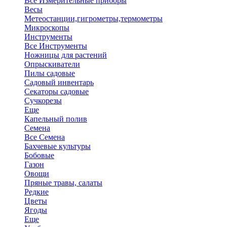
Все Измерительные приборы
Весы
Метеостанции,гигрометры,термометры
Микроскопы
Инструменты
Все Инструменты
Ножницы для растений
Опрыскиватели
Пилы садовые
Садовый инвентарь
Секаторы садовые
Сучкорезы
Еще
Капельный полив
Семена
Все Семена
Бахчевые культуры
Бобовые
Газон
Овощи
Пряные травы, салаты
Редкие
Цветы
Ягоды
Еще