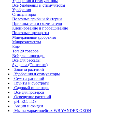
Удобрения и стимуляторы
Все Удобрения и стимуляторы
Удобрения
Стимуляторы
Полезные грибы и бактерии
Прилипатели и смачиватели
Клонирование и проращивание
Полезные препараты
Минеральные удобрения
Микроэлементы
Еще
Топ 20 товаров
Всё для винограда
Всё для рассады
Syngenta (Сингента)
Защита растений
Удобрения и стимуляторы
Семена растений
Грунты и субстраты
Садовый инвентарь
Всё для гроверов
Освещение растений
pH, EC, TDS
Акции и скидки
Мы на маркетплейсах
WB YANDEX OZON