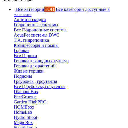
Все категории
ТОП
Все категории доступные в
магазине
Акции и скидки
Гидропонные системы
Все Гидропонные системы
AquaPot системы DWC
T.A. гидропоника
Компрессоры и помпы
Горшки
Все Горшки
Горшки для водных культур
Горшки для растений
Живые горшки
Поддоны
Гроубоксы, гроутенты
Все Гроубоксы, гроутенты
DiamondBox
FreeGrower
Garden HighPRO
HOMEbox
HomeLab
Hydro Shoot
MagicBox
Secret Jardin