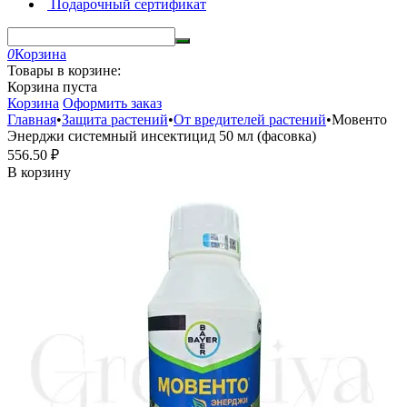
Подарочный сертификат
0
Корзина
Товары в корзине:
Корзина пуста
Корзина
Оформить заказ
Главная
•
Защита растений
•
От вредителей растений
•
Мовенто
Энерджи системный инсектицид 50 мл (фасовка)
556.50
₽
В корзину