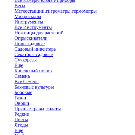
Все Измерительные приборы
Весы
Метеостанции,гигрометры,термометры
Микроскопы
Инструменты
Все Инструменты
Ножницы для растений
Опрыскиватели
Пилы садовые
Садовый инвентарь
Секаторы садовые
Сучкорезы
Еще
Капельный полив
Семена
Все Семена
Бахчевые культуры
Бобовые
Газон
Овощи
Пряные травы, салаты
Редкие
Цветы
Ягоды
Еще