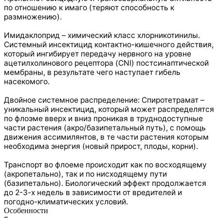
по отношению к имаго (теряют способность к
размножению).
Имидаклоприд – химический класс хлорникотинилы.
Системный инсектицид контактно-кишечного действия,
который ингибирует передачу нервного на уровне
ацетилхолинового рецептора (CNI) постсинаптической
мембраны, в результате чего наступает гибель
насекомого.
Двойное системное распределение: Спиротетрамат –
уникальный инсектицид, который может распределятся
по флоэме вверх и вниз проникая в труднодоступные
части растения (акро/базипетальный путь), с помощь
движения ассимилянтов, в те части растения которым
необходима энергия (новый прирост, плоды, корни).
Транспорт во флоеме происходит как по восходящему
(акропетально), так и по нисходящему пути
(базипетально). Биологический эффект продолжается
до 2-3-х недель в зависимости от вредителей и
погодно-климатических условий.
Особенности