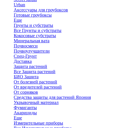
Urban
Аксессуары для гроубоксов
Готовые гроубоксы
Еще
Грунты и субстраты
Все Грунты и субстраты
Кокосовые субстраты
Минеральная вата
Почвосмеси
Почвоулучшители
Спец-Грунт
Доставка
Защита растений
Все Защита растений
БИО Защита
От болезней растений
От вредителей растений
От сорняков
Средства защиты для растений Япония
Укрывочный материал
Фумиганты
Акарициды
Еще
Измерительные приборы