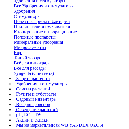
Удобрения и стимуляторы
Все Удобрения и стимуляторы
Удобрения
Стимуляторы
Полезные грибы и бактерии
Прилипатели и смачиватели
Клонирование и проращивание
Полезные препараты
Минеральные удобрения
Микроэлементы
Еще
Топ 20 товаров
Всё для винограда
Всё для рассады
Syngenta (Сингента)
Защита растений
Удобрения и стимуляторы
Семена растений
Грунты и субстраты
Садовый инвентарь
Всё для гроверов
Освещение растений
pH, EC, TDS
Акции и скидки
Мы на маркетплейсах
WB YANDEX OZON