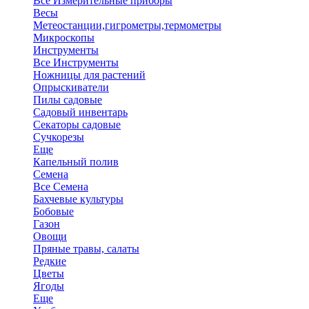
Все Измерительные приборы
Весы
Метеостанции,гигрометры,термометры
Микроскопы
Инструменты
Все Инструменты
Ножницы для растений
Опрыскиватели
Пилы садовые
Садовый инвентарь
Секаторы садовые
Сучкорезы
Еще
Капельный полив
Семена
Все Семена
Бахчевые культуры
Бобовые
Газон
Овощи
Пряные травы, салаты
Редкие
Цветы
Ягоды
Еще