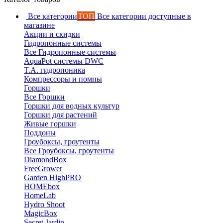
Все категории
ТОП
Все категории доступные в
магазине
Акции и скидки
Гидропонные системы
Все Гидропонные системы
AquaPot системы DWC
T.A. гидропоника
Компрессоры и помпы
Горшки
Все Горшки
Горшки для водных культур
Горшки для растений
Живые горшки
Поддоны
Гроубоксы, гроутенты
Все Гроубоксы, гроутенты
DiamondBox
FreeGrower
Garden HighPRO
HOMEbox
HomeLab
Hydro Shoot
MagicBox
Secret Jardin