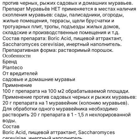
против черных, рыжих садовых и домашних муравьев.
Препарат Муравьёв НЕТ применяется в местах наличия
скопления муравьев: сады, палисадники, огороды,
жилые помещения, террасы, щели брусчатки и
тротуарных плит, тропы, подъезды жилых домов,
складские и производственные помещения и т.д.
Состав препарата: Boric Acid, пищевой аттрактант,
Saccharomyces cerevisiae, инертный наполнитель.
Препаративная форма: растворимый порошок.
Особенности
Бренд
Planteco
От вредителей
садовые и домашние муравьи
Применение
100 г препарата на 100 м2 обрабатываемой площади.
Применение против садовых черных и рыжих муравьев:
20 г препарата на 1 муравейник (колонию муравьев).
Для обработки одного муравейника необходимо
растворить 20 г препарата в 1 - 1,5 л нехлорированной
воды.
Состав
Boric Acid, пищевой аттрактант, Saccharomyces
cerevisiae, инертный наполнитель