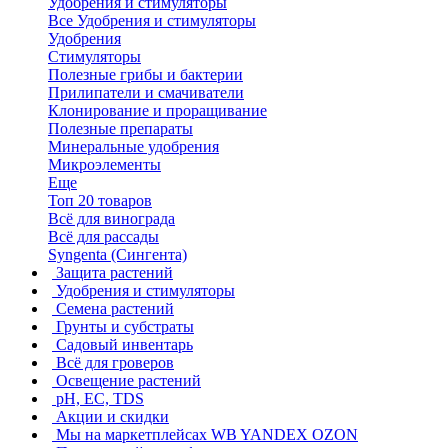
Удобрения и стимуляторы
Все Удобрения и стимуляторы
Удобрения
Стимуляторы
Полезные грибы и бактерии
Прилипатели и смачиватели
Клонирование и проращивание
Полезные препараты
Минеральные удобрения
Микроэлементы
Еще
Топ 20 товаров
Всё для винограда
Всё для рассады
Syngenta (Сингента)
Защита растений
Удобрения и стимуляторы
Семена растений
Грунты и субстраты
Садовый инвентарь
Всё для гроверов
Освещение растений
pH, EC, TDS
Акции и скидки
Мы на маркетплейсах
WB YANDEX OZON