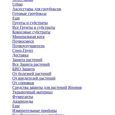
Urban
Аксессуары для гроубоксов
Готовые гроубоксы
Еще
Грунты и субстраты
Все Грунты и субстраты
Кокосовые субстраты
Минеральная вата
Почвосмеси
Почвоулучшители
Спец-Грунт
Доставка
Защита растений
Все Защита растений
БИО Защита
От болезней растений
От вредителей растений
От сорняков
Средства защиты для растений Япония
Укрывочный материал
Фумиганты
Акарициды
Еще
Измерительные приборы