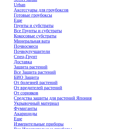
Urban
Аксессуары для гроубоксов
Готовые гроубоксы
Еще
Грунты и субстраты
Все Грунты и субстраты
Кокосовые субстраты
Минеральная вата
Почвосмеси
Почвоулучшители
Спец-Грунт
Доставка
Защита растений
Все Защита растений
БИО Защита
От болезней растений
От вредителей растений
От сорняков
Средства защиты для растений Япония
Укрывочный материал
Фумиганты
Акарициды
Еще
Измерительные приборы