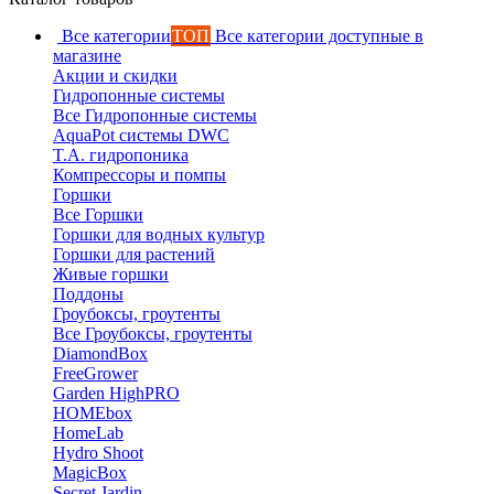
Все категории
ТОП
Все категории доступные в
магазине
Акции и скидки
Гидропонные системы
Все Гидропонные системы
AquaPot системы DWC
T.A. гидропоника
Компрессоры и помпы
Горшки
Все Горшки
Горшки для водных культур
Горшки для растений
Живые горшки
Поддоны
Гроубоксы, гроутенты
Все Гроубоксы, гроутенты
DiamondBox
FreeGrower
Garden HighPRO
HOMEbox
HomeLab
Hydro Shoot
MagicBox
Secret Jardin