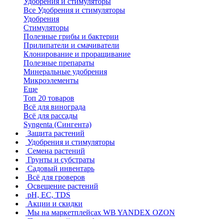
Удобрения и стимуляторы
Все Удобрения и стимуляторы
Удобрения
Стимуляторы
Полезные грибы и бактерии
Прилипатели и смачиватели
Клонирование и проращивание
Полезные препараты
Минеральные удобрения
Микроэлементы
Еще
Топ 20 товаров
Всё для винограда
Всё для рассады
Syngenta (Сингента)
Защита растений
Удобрения и стимуляторы
Семена растений
Грунты и субстраты
Садовый инвентарь
Всё для гроверов
Освещение растений
pH, EC, TDS
Акции и скидки
Мы на маркетплейсах
WB YANDEX OZON