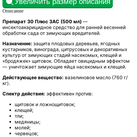
Увеличить размер описания
Описание
Препарат 30 Плюс ЗАС (500 мл)
—
инсектоакарицидное средство для ранней весенней
обработки сада от зимующих вредителей.
Назначение:
защита плодовых деревьев, ягодных
кустарников, винограда, цитрусовых и декоративных
культур от зимующих стадий насекомых, клещей и
«бродяжек» щитовок. Обладает овицидным эффектом
— уничтожает зимующие яйца насекомых и клещей.
Действующее вещество:
вазелиновое масло (760 г/
кг).
Спектр действия:
эффективен против:
щитовок и ложнощитовок;
клещей;
тли;
медяницы;
молей;
червецов;