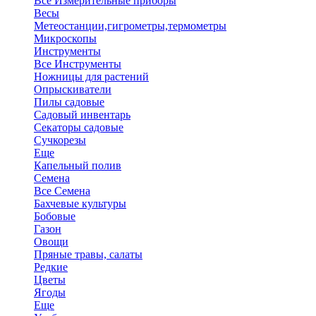
Все Измерительные приборы
Весы
Метеостанции,гигрометры,термометры
Микроскопы
Инструменты
Все Инструменты
Ножницы для растений
Опрыскиватели
Пилы садовые
Садовый инвентарь
Секаторы садовые
Сучкорезы
Еще
Капельный полив
Семена
Все Семена
Бахчевые культуры
Бобовые
Газон
Овощи
Пряные травы, салаты
Редкие
Цветы
Ягоды
Еще