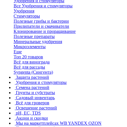
Удобрения и стимуляторы
Все Удобрения и стимуляторы
Удобрения
Стимуляторы
Полезные грибы и бактерии
Прилипатели и смачиватели
Клонирование и проращивание
Полезные препараты
Минеральные удобрения
Микроэлементы
Еще
Топ 20 товаров
Всё для винограда
Всё для рассады
Syngenta (Сингента)
Защита растений
Удобрения и стимуляторы
Семена растений
Грунты и субстраты
Садовый инвентарь
Всё для гроверов
Освещение растений
pH, EC, TDS
Акции и скидки
Мы на маркетплейсах
WB YANDEX OZON