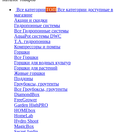
Все категории
ТОП
Все категории доступные в
магазине
Акции и скидки
Гидропонные системы
Все Гидропонные системы
AquaPot системы DWC
T.A. гидропоника
Компрессоры и помпы
Горшки
Все Горшки
Горшки для водных культур
Горшки для растений
Живые горшки
Поддоны
Гроубоксы, гроутенты
Все Гроубоксы, гроутенты
DiamondBox
FreeGrower
Garden HighPRO
HOMEbox
HomeLab
Hydro Shoot
MagicBox
Secret Jardin