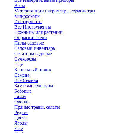
Все Измерительные приборы
Весы
Метеостанции,гигрометры,термометры
Микроскопы
Инструменты
Все Инструменты
Ножницы для растений
Опрыскиватели
Пилы садовые
Садовый инвентарь
Секаторы садовые
Сучкорезы
Еще
Капельный полив
Семена
Все Семена
Бахчевые культуры
Бобовые
Газон
Овощи
Пряные травы, салаты
Редкие
Цветы
Ягоды
Еще