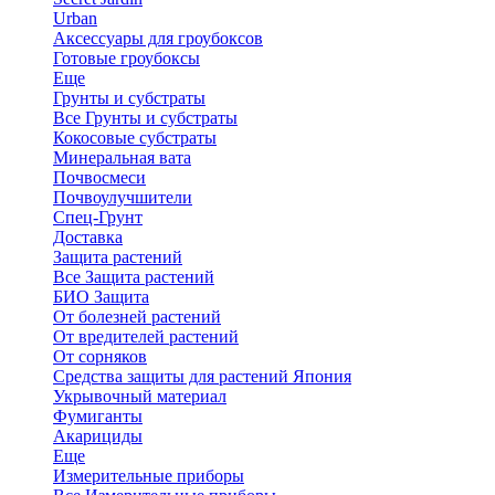
Urban
Аксессуары для гроубоксов
Готовые гроубоксы
Еще
Грунты и субстраты
Все Грунты и субстраты
Кокосовые субстраты
Минеральная вата
Почвосмеси
Почвоулучшители
Спец-Грунт
Доставка
Защита растений
Все Защита растений
БИО Защита
От болезней растений
От вредителей растений
От сорняков
Средства защиты для растений Япония
Укрывочный материал
Фумиганты
Акарициды
Еще
Измерительные приборы