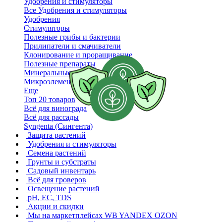
Удобрения и стимуляторы
Все Удобрения и стимуляторы
Удобрения
Стимуляторы
Полезные грибы и бактерии
Прилипатели и смачиватели
Клонирование и проращивание
Полезные препараты
Минеральные удобрения
Микроэлементы
Еще
Топ 20 товаров
Всё для винограда
Всё для рассады
Syngenta (Сингента)
Защита растений
Удобрения и стимуляторы
Семена растений
Грунты и субстраты
Садовый инвентарь
Всё для гроверов
Освещение растений
pH, EC, TDS
Акции и скидки
Мы на маркетплейсах
WB YANDEX OZON