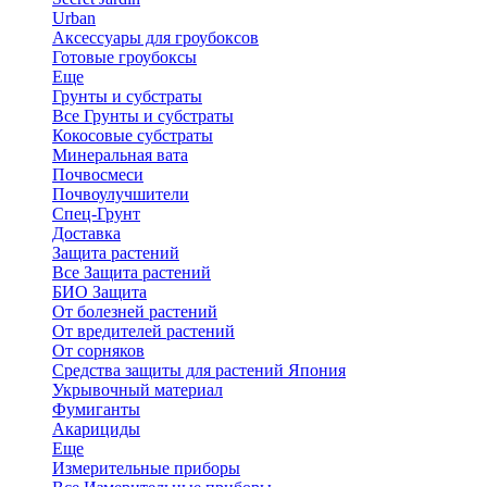
Urban
Аксессуары для гроубоксов
Готовые гроубоксы
Еще
Грунты и субстраты
Все Грунты и субстраты
Кокосовые субстраты
Минеральная вата
Почвосмеси
Почвоулучшители
Спец-Грунт
Доставка
Защита растений
Все Защита растений
БИО Защита
От болезней растений
От вредителей растений
От сорняков
Средства защиты для растений Япония
Укрывочный материал
Фумиганты
Акарициды
Еще
Измерительные приборы