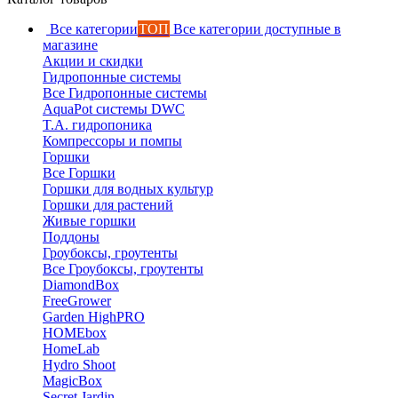
Все категории
ТОП
Все категории доступные в
магазине
Акции и скидки
Гидропонные системы
Все Гидропонные системы
AquaPot системы DWC
T.A. гидропоника
Компрессоры и помпы
Горшки
Все Горшки
Горшки для водных культур
Горшки для растений
Живые горшки
Поддоны
Гроубоксы, гроутенты
Все Гроубоксы, гроутенты
DiamondBox
FreeGrower
Garden HighPRO
HOMEbox
HomeLab
Hydro Shoot
MagicBox
Secret Jardin