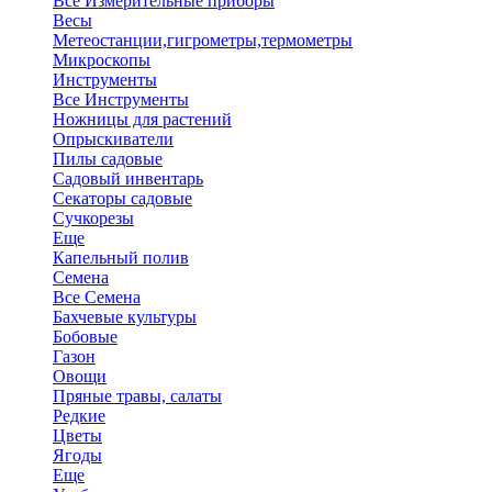
Все Измерительные приборы
Весы
Метеостанции,гигрометры,термометры
Микроскопы
Инструменты
Все Инструменты
Ножницы для растений
Опрыскиватели
Пилы садовые
Садовый инвентарь
Секаторы садовые
Сучкорезы
Еще
Капельный полив
Семена
Все Семена
Бахчевые культуры
Бобовые
Газон
Овощи
Пряные травы, салаты
Редкие
Цветы
Ягоды
Еще