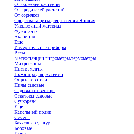
От болезней растений
От вредителей растений
От сорняков
Средства защиты для растений Япония
Укрывочный материал
Фумиганты
Акарициды
Еще
Измерительные приборы
Весы
Метеостанции,гигрометры,термометры
Микроскопы
Инструменты
Ножницы для растений
Опрыскиватели
Пилы садовые
Садовый инвентарь
Секаторы садовые
Сучкорезы
Еще
Капельный полив
Семена
Бахчевые культуры
Бобовые
Газон