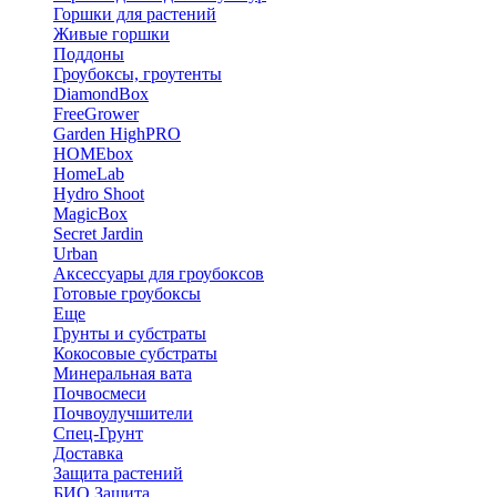
Горшки для растений
Живые горшки
Поддоны
Гроубоксы, гроутенты
DiamondBox
FreeGrower
Garden HighPRO
HOMEbox
HomeLab
Hydro Shoot
MagicBox
Secret Jardin
Urban
Аксессуары для гроубоксов
Готовые гроубоксы
Еще
Грунты и субстраты
Кокосовые субстраты
Минеральная вата
Почвосмеси
Почвоулучшители
Спец-Грунт
Доставка
Защита растений
БИО Защита