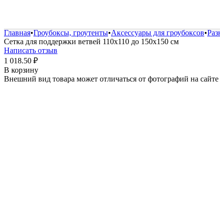
Удобрения и стимуляторы
Защита от болезней и вред
Главная
•
Гроубоксы, гроутенты
•
Аксессуары для гроубоксов
•
Раз
Сетка для поддержки ветвей 110x110 до 150х150 см
Написать отзыв
1 018.50
₽
В корзину
Внешний вид товара может отличаться от фотографий на сайте