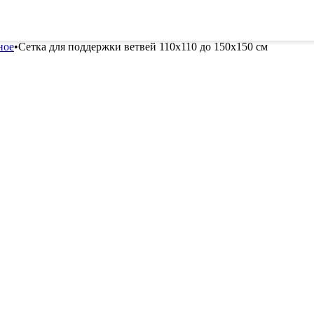
ителей
Семена
Всё для винограда
Гор
ное
•
Сетка для поддержки ветвей 110x110 до 150х150 см