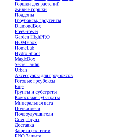
Горшки для растений
Живые горшки
Поддоны
Гроубоксы, гроутенты
DiamondBox
FreeGrower
Garden HighPRO
HOMEbox
HomeLab
Hydro Shoot
MagicBox
Secret Jardin
Urban
Аксессуары для гроубоксов
Готовые гроубоксы
Еще
Грунты и субстраты
Кокосовые субстраты
Минеральная вата
Почвосмеси
Почвоулучшители
Спец-Грунт
Доставка
Защита растений
БИО Защита