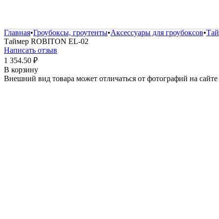
Удобрения и стимуляторы
Защита от болезней и вред
Главная
•
Гроубоксы, гроутенты
•
Аксессуары для гроубоксов
•
Та
Таймер ROBITON EL-02
Написать отзыв
1 354.50
₽
В корзину
Внешний вид товара может отличаться от фотографий на сайте