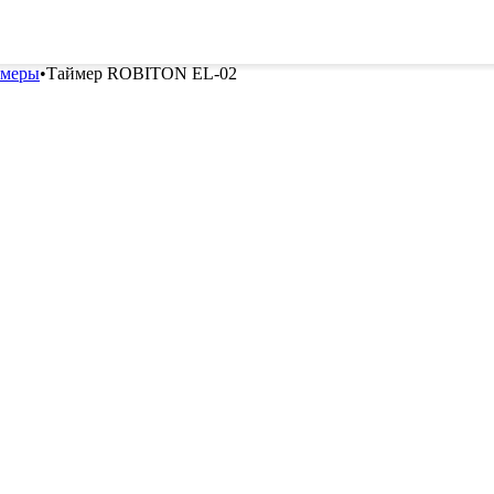
ителей
Семена
Всё для винограда
Гор
ймеры
•
Таймер ROBITON EL-02