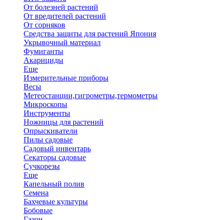
От болезней растений
От вредителей растений
От сорняков
Средства защиты для растений Япония
Укрывочный материал
Фумиганты
Акарициды
Еще
Измерительные приборы
Весы
Метеостанции,гигрометры,термометры
Микроскопы
Инструменты
Ножницы для растений
Опрыскиватели
Пилы садовые
Садовый инвентарь
Секаторы садовые
Сучкорезы
Еще
Капельный полив
Семена
Бахчевые культуры
Бобовые
Газон