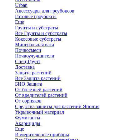
Urban
Аксессуары для гроубоксов
Готовые гроубоксы
Еще
Грунты и субстраты
Все Грунты и субстраты
Кокосовые субстраты
Минеральная вата
Почвосмеси
Почвоулучшители
Спец-Грунт
Доставка
Защита растений
Все Защита растений
БИО Защита
От болезней растений
От вредителей растений
От сорняков
Средства защиты для растений Япония
Укрывочный материал
Фумиганты
Акарициды
Еще
Измерительные приборы