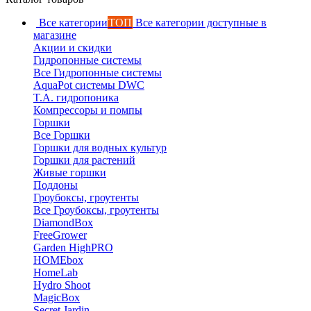
Все категории
ТОП
Все категории доступные в
магазине
Акции и скидки
Гидропонные системы
Все Гидропонные системы
AquaPot системы DWC
T.A. гидропоника
Компрессоры и помпы
Горшки
Все Горшки
Горшки для водных культур
Горшки для растений
Живые горшки
Поддоны
Гроубоксы, гроутенты
Все Гроубоксы, гроутенты
DiamondBox
FreeGrower
Garden HighPRO
HOMEbox
HomeLab
Hydro Shoot
MagicBox
Secret Jardin