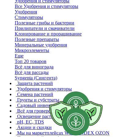
Удобрения и стимуляторы
Все Удобрения и стимуляторы
Удобрения
Стимуляторы
Полезные грибы и бактерии
Прилипатели и смачиватели
Клонирование и проращивание
Полезные препараты
Минеральные удобрения
Микроэлементы
Еще
Топ 20 товаров
Всё для винограда
Всё для рассады
Syngenta (Сингента)
Защита растений
Удобрения и стимуляторы
Семена растений
Грунты и субстраты
Садовый инвентарь
Всё для гроверов
Освещение растений
pH, EC, TDS
Акции и скидки
Мы на маркетплейсах
WB YANDEX OZON