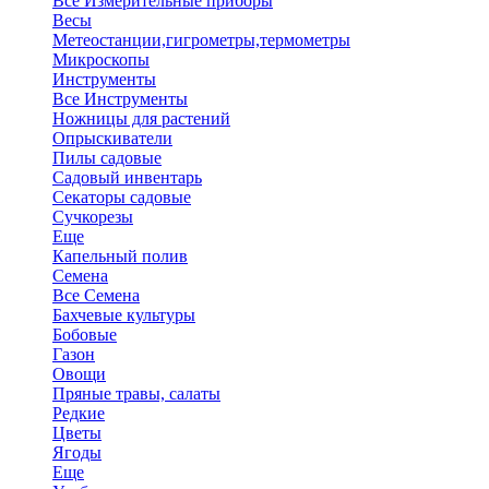
Все Измерительные приборы
Весы
Метеостанции,гигрометры,термометры
Микроскопы
Инструменты
Все Инструменты
Ножницы для растений
Опрыскиватели
Пилы садовые
Садовый инвентарь
Секаторы садовые
Сучкорезы
Еще
Капельный полив
Семена
Все Семена
Бахчевые культуры
Бобовые
Газон
Овощи
Пряные травы, салаты
Редкие
Цветы
Ягоды
Еще