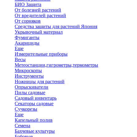
БИО Защита
От болезней растений
От вредителей растений
От сорняков
Средства защиты для растений Япония
Укрывочный материал
Фумиганты
Акарициды
Еще
Измерительные приборы
Весы
Метеостанции,гигрометры,термометры
Микроскопы
Инструменты
Ножницы для растений
Опрыскиватели
Пилы садовые
Садовый инвентарь
Секаторы садовые
Сучкорезы
Еще
Капельный полив
Семена
Бахчевые культуры
Бобовые