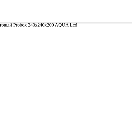
ителей
Семена
Всё для винограда
Гор
отовый Probox 240x240x200 AQUA Led