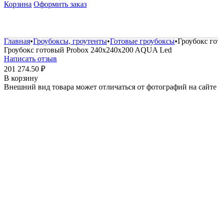
Корзина
Оформить заказ
Удобрения и стимуляторы
Защита от болезней и вред
Главная
•
Гроубоксы, гроутенты
•
Готовые гроубоксы
•
Гроубокс г
Гроубокс готовый Probox 240x240x200 AQUA Led
Написать отзыв
201 274.50
₽
В корзину
Внешний вид товара может отличаться от фотографий на сайте