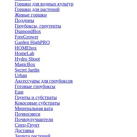
Горшки для водных культур
Горшки для растений
Живые горшки
Поддоны
Гроубоксы, гроутенты
DiamondBox
FreeGrower
Garden HighPRO
HOMEbox
HomeLab
Hydro Shoot
MagicBox
Secret Jardin
Urban
Аксессуары для гроубоксов
Готовые гроубоксы
Еще
Грунты и субстраты
Кокосовые субстраты
Минеральная вата
Почвосмеси
Почвоулучшители
Спец-Грунт
Доставка
Защита растений