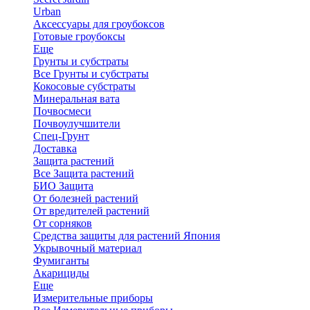
Urban
Аксессуары для гроубоксов
Готовые гроубоксы
Еще
Грунты и субстраты
Все Грунты и субстраты
Кокосовые субстраты
Минеральная вата
Почвосмеси
Почвоулучшители
Спец-Грунт
Доставка
Защита растений
Все Защита растений
БИО Защита
От болезней растений
От вредителей растений
От сорняков
Средства защиты для растений Япония
Укрывочный материал
Фумиганты
Акарициды
Еще
Измерительные приборы