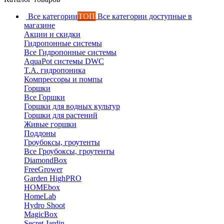
Все категории
ТОП
Все категории доступные в
магазине
Акции и скидки
Гидропонные системы
Все Гидропонные системы
AquaPot системы DWC
T.A. гидропоника
Компрессоры и помпы
Горшки
Все Горшки
Горшки для водных культур
Горшки для растений
Живые горшки
Поддоны
Гроубоксы, гроутенты
Все Гроубоксы, гроутенты
DiamondBox
FreeGrower
Garden HighPRO
HOMEbox
HomeLab
Hydro Shoot
MagicBox
Secret Jardin