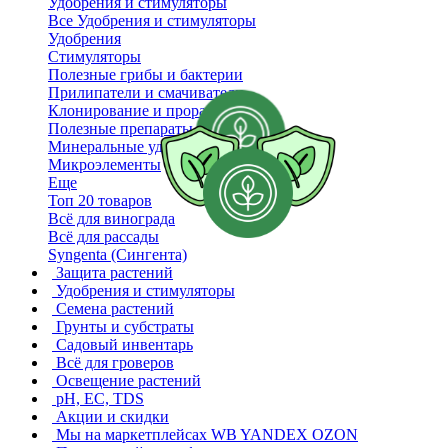
Удобрения и стимуляторы
Все Удобрения и стимуляторы
Удобрения
Стимуляторы
Полезные грибы и бактерии
Прилипатели и смачиватели
Клонирование и проращивание
Полезные препараты
Минеральные удобрения
Микроэлементы
Еще
Топ 20 товаров
Всё для винограда
Всё для рассады
Syngenta (Сингента)
Защита растений
Удобрения и стимуляторы
Семена растений
Грунты и субстраты
Садовый инвентарь
Всё для гроверов
Освещение растений
pH, EC, TDS
Акции и скидки
Мы на маркетплейсах
WB YANDEX OZON