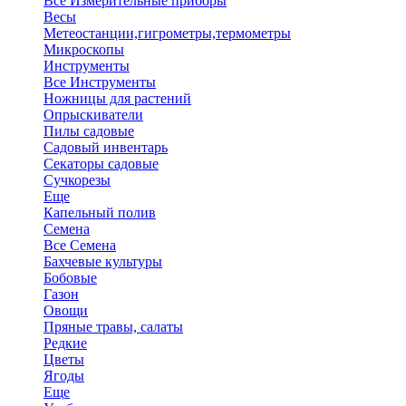
Все Измерительные приборы
Весы
Метеостанции,гигрометры,термометры
Микроскопы
Инструменты
Все Инструменты
Ножницы для растений
Опрыскиватели
Пилы садовые
Садовый инвентарь
Секаторы садовые
Сучкорезы
Еще
Капельный полив
Семена
Все Семена
Бахчевые культуры
Бобовые
Газон
Овощи
Пряные травы, салаты
Редкие
Цветы
Ягоды
Еще