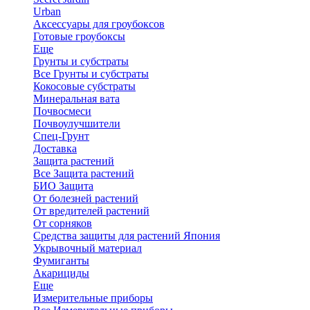
Urban
Аксессуары для гроубоксов
Готовые гроубоксы
Еще
Грунты и субстраты
Все Грунты и субстраты
Кокосовые субстраты
Минеральная вата
Почвосмеси
Почвоулучшители
Спец-Грунт
Доставка
Защита растений
Все Защита растений
БИО Защита
От болезней растений
От вредителей растений
От сорняков
Средства защиты для растений Япония
Укрывочный материал
Фумиганты
Акарициды
Еще
Измерительные приборы