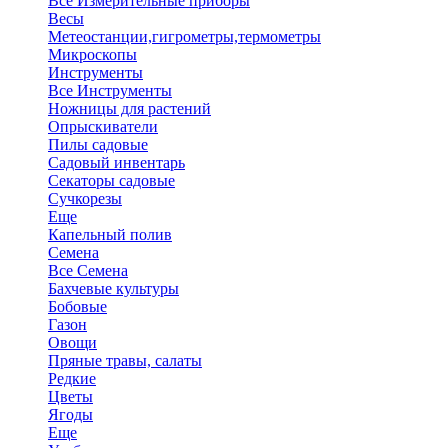
Все Измерительные приборы
Весы
Метеостанции,гигрометры,термометры
Микроскопы
Инструменты
Все Инструменты
Ножницы для растений
Опрыскиватели
Пилы садовые
Садовый инвентарь
Секаторы садовые
Сучкорезы
Еще
Капельный полив
Семена
Все Семена
Бахчевые культуры
Бобовые
Газон
Овощи
Пряные травы, салаты
Редкие
Цветы
Ягоды
Еще