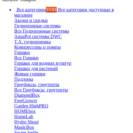
Все категории
ТОП
Все категории доступные в
магазине
Акции и скидки
Гидропонные системы
Все Гидропонные системы
AquaPot системы DWC
T.A. гидропоника
Компрессоры и помпы
Горшки
Все Горшки
Горшки для водных культур
Горшки для растений
Живые горшки
Поддоны
Гроубоксы, гроутенты
Все Гроубоксы, гроутенты
DiamondBox
FreeGrower
Garden HighPRO
HOMEbox
HomeLab
Hydro Shoot
MagicBox
Secret Jardin