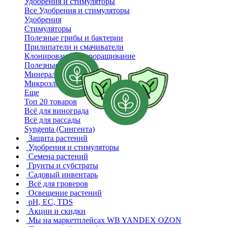
Удобрения и стимуляторы
Все Удобрения и стимуляторы
Удобрения
Стимуляторы
Полезные грибы и бактерии
Прилипатели и смачиватели
Клонирование и проращивание
Полезные препараты
Минеральные удобрения
Микроэлементы
Еще
Топ 20 товаров
Всё для винограда
Всё для рассады
Syngenta (Сингента)
Защита растений
Удобрения и стимуляторы
Семена растений
Грунты и субстраты
Садовый инвентарь
Всё для гроверов
Освещение растений
pH, EC, TDS
Акции и скидки
Мы на маркетплейсах
WB YANDEX OZON