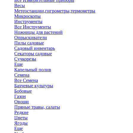
Все Измерительные приборы
Весы
Метеостанции,гигрометры,термометры
Микроскопы
Инструменты
Все Инструменты
Ножницы для растений
Опрыскиватели
Пилы садовые
Садовый инвентарь
Секаторы садовые
Сучкорезы
Еще
Капельный полив
Семена
Все Семена
Бахчевые культуры
Бобовые
Газон
Овощи
Пряные травы, салаты
Редкие
Цветы
Ягоды
Еще