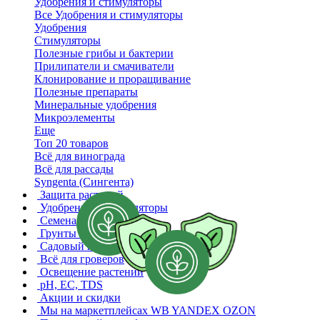
Удобрения и стимуляторы
Все Удобрения и стимуляторы
Удобрения
Стимуляторы
Полезные грибы и бактерии
Прилипатели и смачиватели
Клонирование и проращивание
Полезные препараты
Минеральные удобрения
Микроэлементы
Еще
Топ 20 товаров
Всё для винограда
Всё для рассады
Syngenta (Сингента)
Защита растений
Удобрения и стимуляторы
Семена растений
Грунты и субстраты
Садовый инвентарь
Всё для гроверов
Освещение растений
pH, EC, TDS
Акции и скидки
Мы на маркетплейсах
WB YANDEX OZON