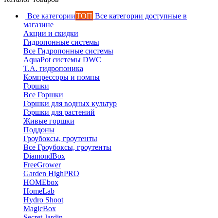
Все категории
ТОП
Все категории доступные в
магазине
Акции и скидки
Гидропонные системы
Все Гидропонные системы
AquaPot системы DWC
T.A. гидропоника
Компрессоры и помпы
Горшки
Все Горшки
Горшки для водных культур
Горшки для растений
Живые горшки
Поддоны
Гроубоксы, гроутенты
Все Гроубоксы, гроутенты
DiamondBox
FreeGrower
Garden HighPRO
HOMEbox
HomeLab
Hydro Shoot
MagicBox
Secret Jardin