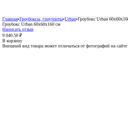
Удобрения и стимуляторы
Защита от болезней и вред
Главная
•
Гроубоксы, гроутенты
•
Urban
•
Гроубокс Urban 60х60х16
Гроубокс Urban 60х60х160 см
Написать отзыв
9 040.50
₽
В корзину
Внешний вид товара может отличаться от фотографий на сайте