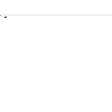
ителей
Семена
Всё для винограда
Гор
0 см