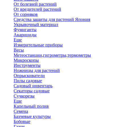
От болезней растений
От вредителей растений
От сорняков
Средства защиты для растений Япония
Укрывочный материал
Фумиганты
Акарициды
Еще
Измерительные приборы
Весы
Метеостанции,гигрометры,термометры
Микроскопы
Инструменты
Ножницы для растений
Опрыскиватели
Пилы садовые
Садовый инвентарь
Секаторы садовые
Сучкорезы
Еще
Капельный полив
Семена
Бахчевые культуры
Бобовые
Газон