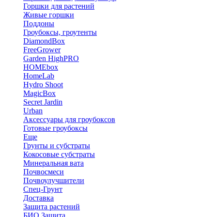
Горшки для растений
Живые горшки
Поддоны
Гроубоксы, гроутенты
DiamondBox
FreeGrower
Garden HighPRO
HOMEbox
HomeLab
Hydro Shoot
MagicBox
Secret Jardin
Urban
Аксессуары для гроубоксов
Готовые гроубоксы
Еще
Грунты и субстраты
Кокосовые субстраты
Минеральная вата
Почвосмеси
Почвоулучшители
Спец-Грунт
Доставка
Защита растений
БИО Защита