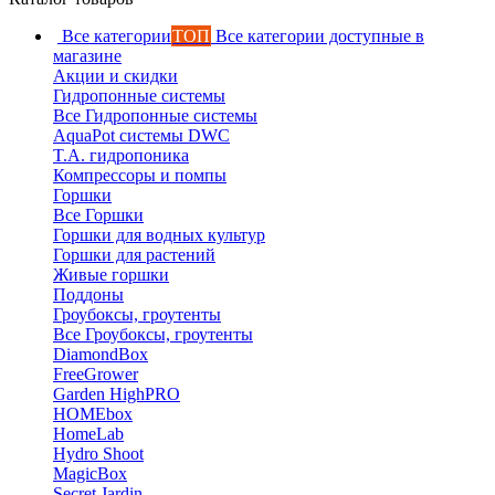
Все категории
ТОП
Все категории доступные в
магазине
Акции и скидки
Гидропонные системы
Все Гидропонные системы
AquaPot системы DWC
T.A. гидропоника
Компрессоры и помпы
Горшки
Все Горшки
Горшки для водных культур
Горшки для растений
Живые горшки
Поддоны
Гроубоксы, гроутенты
Все Гроубоксы, гроутенты
DiamondBox
FreeGrower
Garden HighPRO
HOMEbox
HomeLab
Hydro Shoot
MagicBox
Secret Jardin