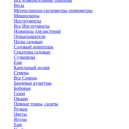
Все Измерительные приборы
Весы
Метеостанции,гигрометры,термометры
Микроскопы
Инструменты
Все Инструменты
Ножницы для растений
Опрыскиватели
Пилы садовые
Садовый инвентарь
Секаторы садовые
Сучкорезы
Еще
Капельный полив
Семена
Все Семена
Бахчевые культуры
Бобовые
Газон
Овощи
Пряные травы, салаты
Редкие
Цветы
Ягоды
Еще