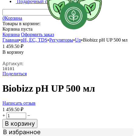
Подарочный сертификат
0
Корзина
Товары в корзине:
Корзина пуста
Корзина
Оформить заказ
Главная
•
pH, EC, TDS
•
Регуляторы
•
Up
•
Biobizz pH UP 500 мл
1 459.50
₽
В корзину
Артикул:
10101
Поделиться
Biobizz pH UP 500 мл
Написать отзыв
1 459.50
₽
+
−
В корзину
В избранное