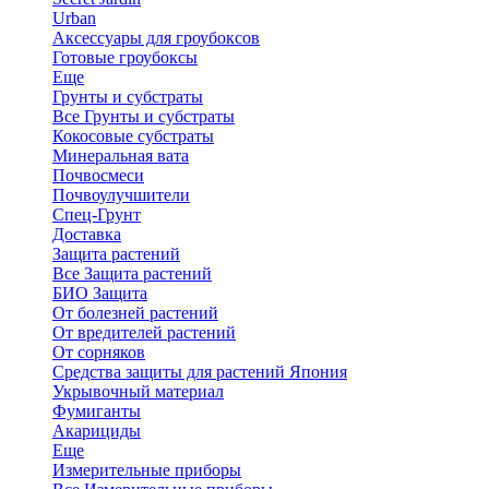
Urban
Аксессуары для гроубоксов
Готовые гроубоксы
Еще
Грунты и субстраты
Все Грунты и субстраты
Кокосовые субстраты
Минеральная вата
Почвосмеси
Почвоулучшители
Спец-Грунт
Доставка
Защита растений
Все Защита растений
БИО Защита
От болезней растений
От вредителей растений
От сорняков
Средства защиты для растений Япония
Укрывочный материал
Фумиганты
Акарициды
Еще
Измерительные приборы