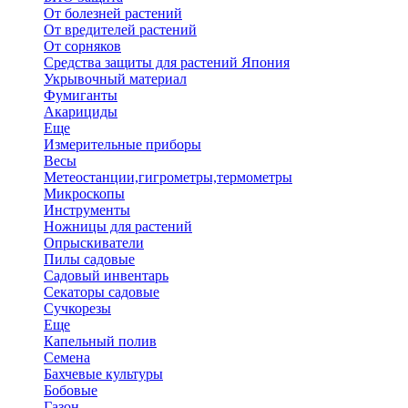
От болезней растений
От вредителей растений
От сорняков
Средства защиты для растений Япония
Укрывочный материал
Фумиганты
Акарициды
Еще
Измерительные приборы
Весы
Метеостанции,гигрометры,термометры
Микроскопы
Инструменты
Ножницы для растений
Опрыскиватели
Пилы садовые
Садовый инвентарь
Секаторы садовые
Сучкорезы
Еще
Капельный полив
Семена
Бахчевые культуры
Бобовые
Газон