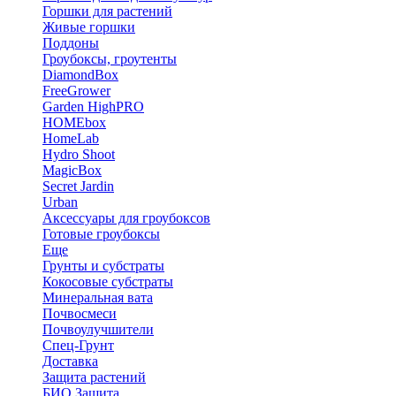
Горшки для растений
Живые горшки
Поддоны
Гроубоксы, гроутенты
DiamondBox
FreeGrower
Garden HighPRO
HOMEbox
HomeLab
Hydro Shoot
MagicBox
Secret Jardin
Urban
Аксессуары для гроубоксов
Готовые гроубоксы
Еще
Грунты и субстраты
Кокосовые субстраты
Минеральная вата
Почвосмеси
Почвоулучшители
Спец-Грунт
Доставка
Защита растений
БИО Защита