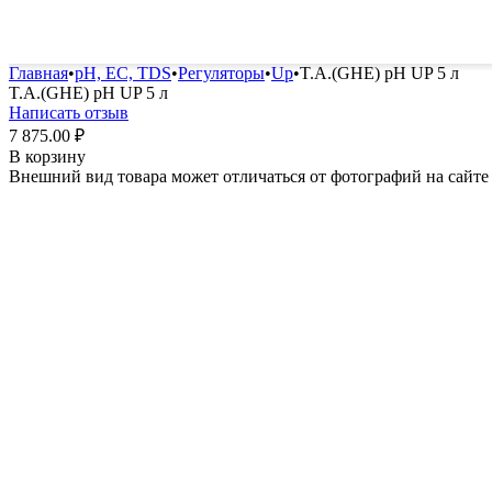
Удобрения и стимуляторы
Защита от болезней и вред
Главная
•
pH, EC, TDS
•
Регуляторы
•
Up
•
T.A.(GHE) pH UP 5 л
T.A.(GHE) pH UP 5 л
Написать отзыв
7 875.00
₽
В корзину
Внешний вид товара может отличаться от фотографий на сайте