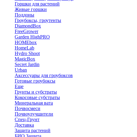
Горшки для растений
Живые горшки
Поддоны
Гроубоксы, гроутенты
DiamondBox
FreeGrower
Garden HighPRO
HOMEbox
HomeLab
Hydro Shoot
MagicBox
Secret Jardin
Urban
Аксессуары для гроубоксов
Готовые гроубоксы
Еще
Грунты и субстраты
Кокосовые субстраты
Минеральная вата
Почвосмеси
Почвоулучшители
Спец-Грунт
Доставка
Защита растений
БИО Защита