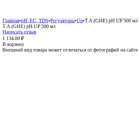
Удобрения и стимуляторы
Защита от болезней и вред
Главная
•
pH, EC, TDS
•
Регуляторы
•
Up
•
T.A.(GHE) pH UP 500 мл
T.A.(GHE) pH UP 500 мл
Написать отзыв
1 134.00
₽
В корзину
Внешний вид товара может отличаться от фотографий на сайте