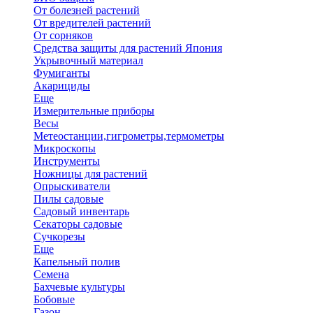
От болезней растений
От вредителей растений
От сорняков
Средства защиты для растений Япония
Укрывочный материал
Фумиганты
Акарициды
Еще
Измерительные приборы
Весы
Метеостанции,гигрометры,термометры
Микроскопы
Инструменты
Ножницы для растений
Опрыскиватели
Пилы садовые
Садовый инвентарь
Секаторы садовые
Сучкорезы
Еще
Капельный полив
Семена
Бахчевые культуры
Бобовые
Газон