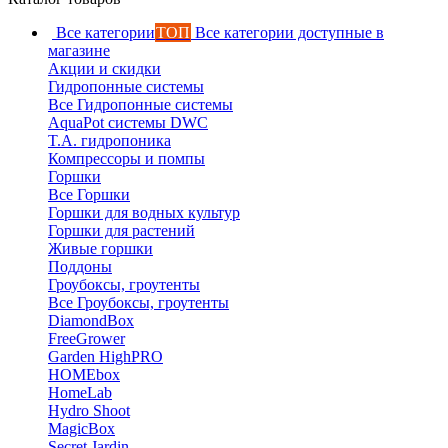
Все категории
ТОП
Все категории доступные в
магазине
Акции и скидки
Гидропонные системы
Все Гидропонные системы
AquaPot системы DWC
T.A. гидропоника
Компрессоры и помпы
Горшки
Все Горшки
Горшки для водных культур
Горшки для растений
Живые горшки
Поддоны
Гроубоксы, гроутенты
Все Гроубоксы, гроутенты
DiamondBox
FreeGrower
Garden HighPRO
HOMEbox
HomeLab
Hydro Shoot
MagicBox
Secret Jardin