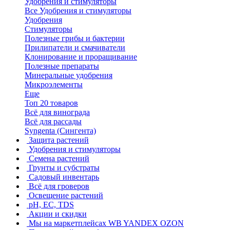
Удобрения и стимуляторы
Все Удобрения и стимуляторы
Удобрения
Стимуляторы
Полезные грибы и бактерии
Прилипатели и смачиватели
Клонирование и проращивание
Полезные препараты
Минеральные удобрения
Микроэлементы
Еще
Топ 20 товаров
Всё для винограда
Всё для рассады
Syngenta (Сингента)
Защита растений
Удобрения и стимуляторы
Семена растений
Грунты и субстраты
Садовый инвентарь
Всё для гроверов
Освещение растений
pH, EC, TDS
Акции и скидки
Мы на маркетплейсах
WB YANDEX OZON