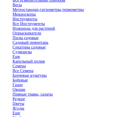
Все Измерительные приборы
Весы
Метеостанции,гигрометры,термометры
Микроскопы
Инструменты
Все Инструменты
Ножницы для растений
Опрыскиватели
Пилы садовые
Садовый инвентарь
Секаторы садовые
Сучкорезы
Еще
Капельный полив
Семена
Все Семена
Бахчевые культуры
Бобовые
Газон
Овощи
Пряные травы, салаты
Редкие
Цветы
Ягоды
Еще