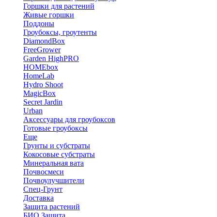
Горшки для растений
Живые горшки
Поддоны
Гроубоксы, гроутенты
DiamondBox
FreeGrower
Garden HighPRO
HOMEbox
HomeLab
Hydro Shoot
MagicBox
Secret Jardin
Urban
Аксессуары для гроубоксов
Готовые гроубоксы
Еще
Грунты и субстраты
Кокосовые субстраты
Минеральная вата
Почвосмеси
Почвоулучшители
Спец-Грунт
Доставка
Защита растений
БИО Защита