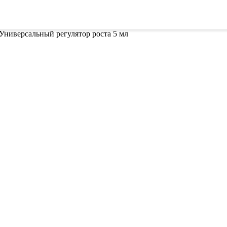
ителей
Семена
Всё для винограда
Гор
 Универсальный регулятор роста 5 мл