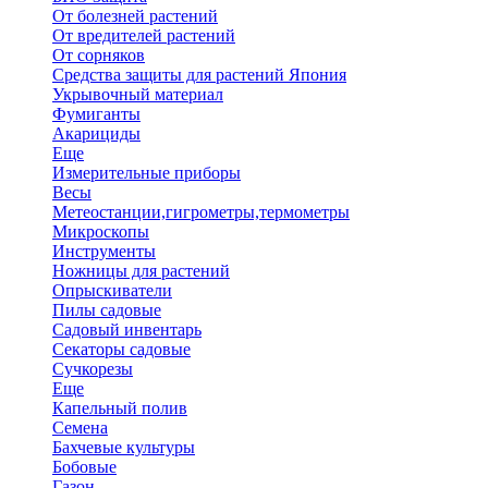
От болезней растений
От вредителей растений
От сорняков
Средства защиты для растений Япония
Укрывочный материал
Фумиганты
Акарициды
Еще
Измерительные приборы
Весы
Метеостанции,гигрометры,термометры
Микроскопы
Инструменты
Ножницы для растений
Опрыскиватели
Пилы садовые
Садовый инвентарь
Секаторы садовые
Сучкорезы
Еще
Капельный полив
Семена
Бахчевые культуры
Бобовые
Газон